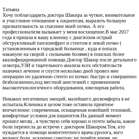
Татьяна
Хочу поблагодарить доктора Шакира за чуткое, внимательное
и участливое отношение к пациентам, выразить большую
признательность за спасение моей почки. А его
профессионализм вызывает у меня восхищение.В мае 2017
года я пришла в вашу клинику с диагнозом острый
обструктивный пиелонефрит и стентом в левой почке (
установленным в городской больнице , куда я попала
накануне на скорой с сильными болями) в поисках более
квалифицированной помощи.Доктор Шакир после детального
осмотра,УЗИ и тщательного анализа всех обстоятельств
назначил лечение и спустя несколько дней провел мне
операцию по удалению стенто из почки: быстро и совершенно
безболезненно,под местной анестезией с применением
высокотехнологичного оборудования, ювелирная работа.
Никаких негативных эмоций, малейшего дискомфорта я не
испытала.Клиника в целом тоже оставила приятное
впечатление: современная, оснащенная новейшей техникой,
комфортные условия для пациентов.На данный момент
прошел месяц , я чувствую себя хорошо и почти забыла, какие
боли перенесла до встречи с доктором Шакиром.Тем, кто
нуждается в помощи компетентного врача-уролога, кого
мучают боли, искренне советую: не теряйте время, не