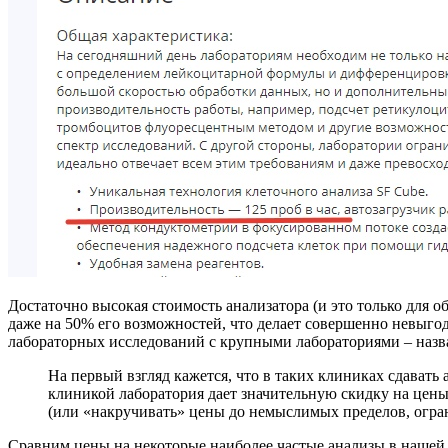
Достаточно высокая стоимость анализатора (и это только для о
даже на 50% его возможностей, что делает совершенно невыго
лабораторных исследований с крупными лабораториями – назван
На первый взгляд кажется, что в таких клиниках сдавать
клиникой лаборатория дает значительную скидку на цены
(или «накручивать» цены до немыслимых пределов, огра
Сравним цены на некоторые наиболее частые анализы в нашей 