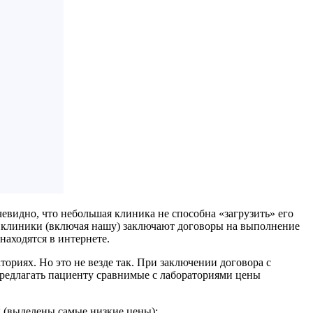
очевидно, что небольшая клиника не способна «загрузить» его
е клиники (включая нашу) заключают договоры на выполнение
находятся в интернете.
ториях. Но это не везде так. При заключении договора с
предлагать пациенту сравнимые с лабораториями цены
 (выделены самые низкие цены):