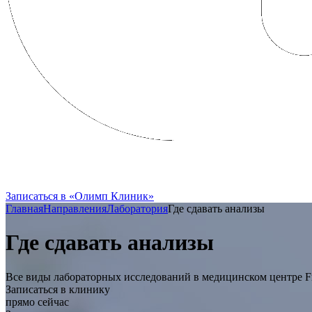
FRENCH CLINIC вошла в состав Групп
Записаться в «Олимп Клиник»
Главная
Направления
Лаборатория
Где сдавать анализы
Где сдавать анализы
Все виды лабораторных исследований в медицинском центре Fre
Записаться в клинику
прямо сейчас