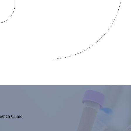
ы Компаний «Олимп Здоровья»
nch Clinic!