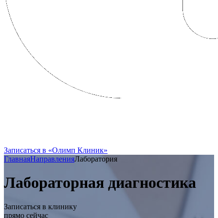
FRENCH CLINIC вошла в состав
Группы Компаний «Олимп Здоровья»
Записаться в «Олимп Клиник»
Главная
Направления
Лаборатория
Лабораторная диагностика
Записаться в клинику
прямо сейчас