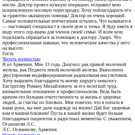
носом. Доктор провел нужную операцию, исправил мою
искривленную носовую перегородку. Хочу поблагодарить его
за грамотно оказанную помощь! Доктор он очень хороший.
Самые положительные впечатления остались. Что называется
— настоящий специалист в своем деле и точка. Я буду иметь в
виду этого лор-врача для членов своей семьи. И всем хочу
подсказать обращаться за помощью к доктору Эдорх. Что
профессиональные навыки, что человеческие качества у него
на высоте.
Гость
Читать полностью
Я из Армении. Мне 33 года. Диагноз: рак правой молочной
железы, рак Педжета левой молочной железы. Выполнена
двусторонняя модифицированная радикальная мастэктомия.
Хочу выразить благодарность моему хирургу-онкологу
Евстратову Роману Михайловичу за его нелегкий труд,
внимательное отношение и профессионализм. Ведь быть
врачом-это большая ответственность за жизнь и здоровье
людей, за счастье их близких. Мне повезло, что я попала в
ваши руки, вы мне дали надежду на жизнь! Дай Бог здоровья
вам и вашим близким! Пусть в вашей жизни будет больше
благодарных пациентов и радостных моментов. С уважением,
Оганнисян Л.С.
Л.С. Оганнисян, Армения
Читать полностью