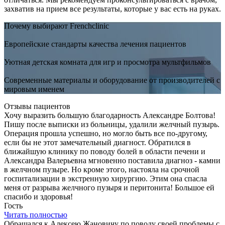
захватив на прием все результаты, которые у вас есть на руках.
Почему выбирают Frenchclinic
Европейские стандарты качества лечения пациентов
Уютная детская комната для игр и просмотра мультфильмов
Современные материалы и оборудование от производителей с
мировым именем
Отзывы пациентов
Хочу выразить большую благодарность Александре Болтова!
Пишу после выписки из больницы, удалили желчный пузырь.
Операция прошла успешно, но могло быть все по-другому,
если бы не этот замечательный диагност. Обратился в
ближайшую клинику по поводу болей в области печени и
Александра Валерьевна мгновенно поставила диагноз - камни
в желчном пузыре. Но кроме этого, настояла на срочной
госпитализации в экстренную хирургию. Этим она спасла
меня от разрыва желчного пузыря и перитонита! Большое ей
спасибо и здоровья!
Гость
Читать полностью
Обращался к Алексею Жановичу по поводу своей проблемы с