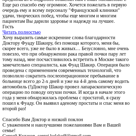
Еще раз спасибо ему огромное. Хочется пожелать в первую
очередь ему и всему персоналу "Французской клиники"
удачи, творческих побед, чтобы еще многим и многим
пациентам Вы дарили здоровье и надежду на лучшее.
Гость
Читать полностью
Хочу выразить самые искренние слова благодарности
Доктору Фуаду Шакиру, без помощи которого, меня бы,
скорее всего, уже не было в живых… Безусловно, мне очень
повезло, что при обнаружении рака правой почки пару лет
тому назад, мне посчастливилось встретить в Москве такого
замечательно специалиста, как Фуад Шакир. Операция было
проведена с применением современных технологий, что
позволило сократить послеоперационное пребывание в
больнице всего до 2-х дней и уже на 4-й день самому водить
автомобиль (!)Доктор Шакир провел лапараскопическую
операцию по поводу опухои почки. И когда в начале этого
года у меня обнаружилась проблема с простатой, я сразу
пошел к Фуаду. Он выявил аденому простаты и спас меня во
второй раз!
Спасибо Вам Доктор и низкий поклон
С уважением и наилучшими пожеланиями Вам и Вашей
семье!
Сергей Кулаков, sergei.kulakoff@gmail.com