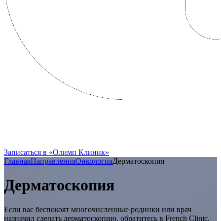
FRENCH CLINIC вошла в состав
Группы Компаний «Олимп Здоровья»
Записаться в «Олимп Клиник»
Главная
Направления
Онкология
Дерматоскопия
Дерматоскопия
Если вас беспокоят многочисленные родинки или врач
назначил сделать дерматоскопию, обратитесь в French Clinic.