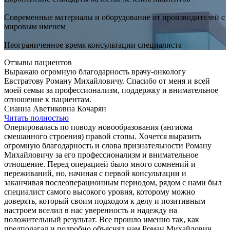
Современные материалы и оборудование от производителей с
мировым именем
Неограниченное время консультации специалиста
Отзывы пациентов
Выражаю огромную благодарность врачу-онкологу
Евстратову Роману Михайловичу. Спасибо от меня и всей
моей семьи за профессионализм, поддержку и внимательное
отношение к пациентам.
Сианна Аветиковна Кочарян
Читать полностью
Оперировалась по поводу новообразования (ангиома
смешанного строения) правой стопы. Хочется выразить
огромную благодарность и слова признательности Роману
Михайловичу за его профессионализм и внимательное
отношение. Перед операцией было много сомнений и
переживаний, но, начиная с первой консультации и
заканчивая послеоперационным периодом, рядом с нами был
специалист самого высокого уровня, которому можно
доверять, который своим подходом к делу и позитивным
настроем вселил в нас уверенность и надежду на
положительный результат. Все прошло именно так, как
предполагал и подробно объяснял нам Роман Михайлович.