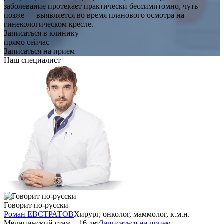
заболевание протекает практически бессимптомно, чуть
позже — выявляется во время планового осмотра на
гинекологическом кресле.
Записаться в клинику
прямо сейчас
Записаться на прием
Наш специалист
Говорит по-русски
Роман ЕВСТРАТОВ
Хирург, онколог, маммолог, к.м.н.
Медицинский стаж – 16 лет
Записаться на прием