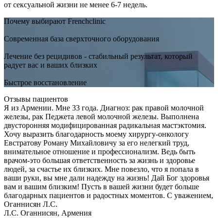
от сексуальной жизни не менее 6-7 недель.
Почему выбирают Frenchclinic
Современная база сверхточного оборудования
Лечение без рецидивов - стабильный результат, который
радует вас и ваших близких
Быстрое восстановление
Отзывы пациентов
Я из Армении. Мне 33 года. Диагноз: рак правой молочной
железы, рак Педжета левой молочной железы. Выполнена
двусторонняя модифицированная радикальная мастэктомия.
Хочу выразить благодарность моему хирургу-онкологу
Евстратову Роману Михайловичу за его нелегкий труд,
внимательное отношение и профессионализм. Ведь быть
врачом-это большая ответственность за жизнь и здоровье
людей, за счастье их близких. Мне повезло, что я попала в
ваши руки, вы мне дали надежду на жизнь! Дай Бог здоровья
вам и вашим близким! Пусть в вашей жизни будет больше
благодарных пациентов и радостных моментов. С уважением,
Оганнисян Л.С.
Л.С. Оганнисян, Армения