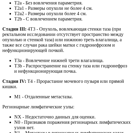
T2a - Без вовлечения параметрия.
T2a1 - Размеры опухоли не более 4 см.
T2a2 - Размеры опухоли более 4 см.
T2b - С вовлечением параметрия.
Стадия III:
4T3 - Опухоль, вовлекающая стенки таза (при
ректальном исследовании отсутствует пространство между
опухолью и стенкой таза) или нижнюю треть влагалища, а
также все случаи рака шейки матки с гидронефрозом и
нефункционирующей почкой.
T3a - Вовлечение нижней трети влагалища.
T3b - Распространение на стенку таза или гидронефроз
и нефункционирующая почка.
Стадия IV:
T4 - Прорастание мочевого пузыря или прямой
кишки.
M1 - Отдаленные метастазы.
Регионарные лимфатические узлы:
NX - Недостаточно данных для оценки.
N0 - Признаков поражения регионарных лимфатических
узлов нет.
N1 - Метастазы в регионарных лимфатических узлах.