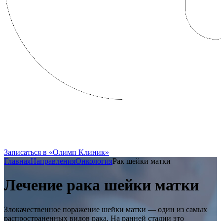
FRENCH CLINIC вошла в состав
Группы Компаний «Олимп Здоровья»
Записаться в «Олимп Клиник»
Главная
Направления
Онкология
Рак шейки матки
Лечение рака шейки матки
Злокачественное поражение шейки матки — один из самых
распространенных видов рака. На ранней стадии это