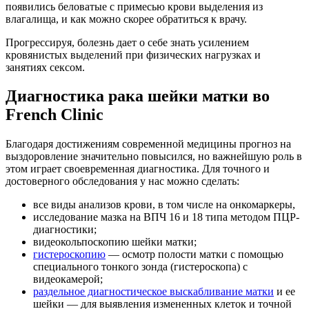
появились беловатые с примесью крови выделения из
влагалища, и как можно скорее обратиться к врачу.
Прогрессируя, болезнь дает о себе знать усилением
кровянистых выделений при физических нагрузках и
занятиях сексом.
Диагностика рака шейки матки во
French Clinic
Благодаря достижениям современной медицины прогноз на
выздоровление значительно повысился, но важнейшую роль в
этом играет своевременная диагностика. Для точного и
достоверного обследования у нас можно сделать:
все виды анализов крови, в том числе на онкомаркеры,
исследование мазка на ВПЧ 16 и 18 типа методом ПЦР-
диагностики;
видеокольпоскопию шейки матки;
гистероскопию
— осмотр полости матки с помощью
специального тонкого зонда (гистероскопа) с
видеокамерой;
раздельное диагностическое выскабливание матки
и ее
шейки — для выявления измененных клеток и точной