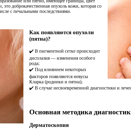
бразование или пятно, имеющее границы, цвет
и, это доброкачественная опухоль кожи, которая со
числе с печальными последствиями.
Как появляются опухоли
(пятна)?
✔️ В пигментной сетке происходит
дисплазия — изменения особого
рода;
✔️ Под влиянием некоторых
факторов появляются невусы
Кларка (родинки и пятна);
✔️ В случае несвоевременной диагностики и леч
Основная методика диагности
Дерматоскопия