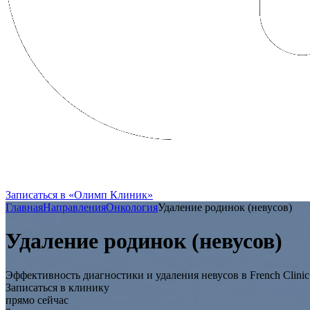
FRENCH CLINIC вошла в состав Групп
Записаться в «Олимп Клиник»
Главная
Направления
Онкология
Удаление родинок (невусов)
Удаление родинок (невусов)
Эффективность диагностики и удаления невусов в French Clin
Записаться в клинику
прямо сейчас