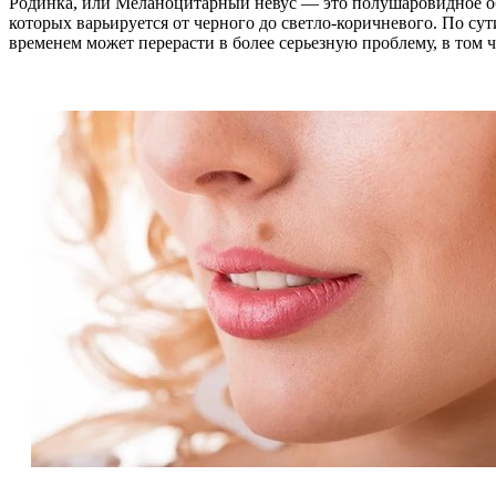
Родинка, или Меланоцитарный невус — это полушаровидное о
которых варьируется от черного до светло-коричневого. По сут
временем может перерасти в более серьезную проблему, в том 