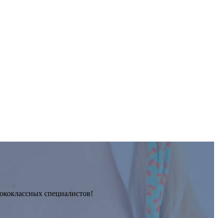
сококлассных специалистов!