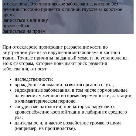
отосклероза. Это хроническое заболевание, которое без
лечения способно привести к полной глухоте за короткое
время.
Записаться в клинику
прямо сейчас
Записаться на прием
При отосклерозе происходит разрастание кости во
внутреннем ухе из-за нарушения метаболизма в костной
ткани. Точные причины на данный момент не установлены.
Но к факторам, которые повышают риск развития
заболевания, относят:
наследственность;
врождённые аномалии развития органов слуха;
эндокринные заболевания, в том числе гормональные
нарушения у женщин во время беременности, лактации,
в климактерическом периоде;
сосудистые патологии, при которых нарушается
кровоснабжение костной ткани в лабиринте среднего
уха;
длительное или частое воздействие громкого шума
(например, на производстве).