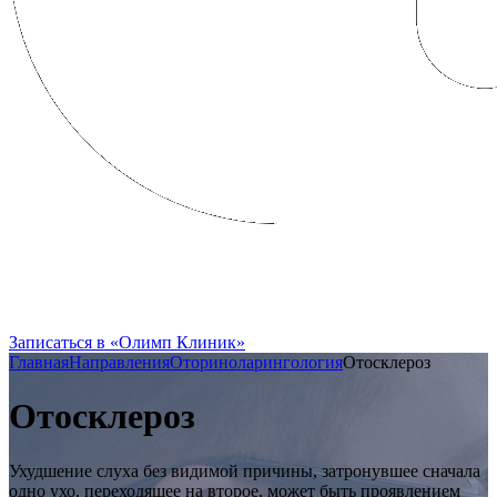
FRENCH CLINIC вошла в состав
Группы Компаний «Олимп Здоровья»
Записаться в «Олимп Клиник»
Главная
Направления
Оториноларингология
Отосклероз
Отосклероз
Ухудшение слуха без видимой причины, затронувшее сначала
одно ухо, переходящее на второе, может быть проявлением