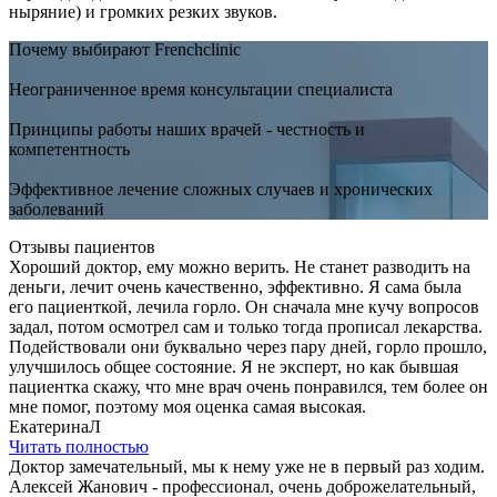
ныряние) и громких резких звуков.
Почему выбирают Frenchclinic
Неограниченное время консультации специалиста
Принципы работы наших врачей - честность и
компетентность
Эффективное лечение сложных случаев и хронических
заболеваний
Отзывы пациентов
Хороший доктор, ему можно верить. Не станет разводить на
деньги, лечит очень качественно, эффективно. Я сама была
его пациенткой, лечила горло. Он сначала мне кучу вопросов
задал, потом осмотрел сам и только тогда прописал лекарства.
Подействовали они буквально через пару дней, горло прошло,
улучшилось общее состояние. Я не эксперт, но как бывшая
пациентка скажу, что мне врач очень понравился, тем более он
мне помог, поэтому моя оценка самая высокая.
ЕкатеринаЛ
Читать полностью
Доктор замечательный, мы к нему уже не в первый раз ходим.
Алексей Жанович - профессионал, очень доброжелательный,