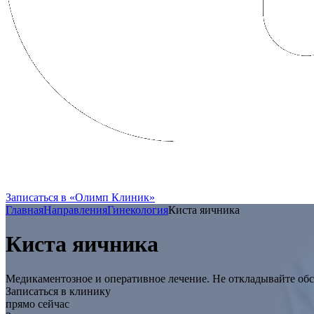
FRENCH CLINIC вошла в состав Групп
Записаться в «Олимп Клиник»
Главная
Направления
Гинекология
Киста яичника
Киста яичника
Медикаментозное и оперативное лечение. Не откладывайте обс
Записаться в клинику
прямо сейчас