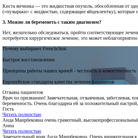
Киста яичника — это жидкостная опухоль, обособленная от зд
(«пузырьки» с жидкостью, содержащие яйцеклентку), которые н
3. Можно ли беременеть с таким диагнозом?
Нет, желательно обследоваться, пройти соответствующее лечен
потребуется хирургическое лечение, это может неблагоприятн
Почему выбирают Frenchclinic
Быстрое восстановление
Принципы работы наших врачей - честность и компетентность
Европейские стандарты качества лечения пациентов
Отзывы пациентов
Врач по призванию! Замечательная, отзывчивая, заботливая, 
беременность. Очень благодарна ей за положительный настрой
Гость
Читать полностью
Аида Маирбековна очень грамотный, высокопрофессиональный 
Анна
Читать полностью
Замечательный врач Аида Маирбековна. Очень внимательная к 