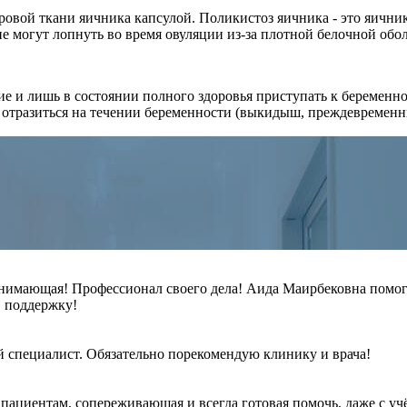
оровой ткани яичника капсулой. Поликистоз яичника - это яичн
е могут лопнуть во время овуляции из-за плотной белочной обо
ие и лишь в состоянии полного здоровья приступать к беременн
о отразиться на течении беременности (выкидыш, преждевременн
понимающая! Профессионал своего дела! Аида Маирбековна помо
, поддержку!
специалист. Обязательно порекомендую клинику и врача!
пациентам, сопереживающая и всегда готовая помочь, даже с уч