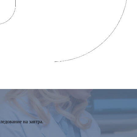
ы Компаний «Олимп Здоровья»
ледование на завтра.