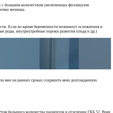
ик с большим количеством увеличенных фолликулов
лочки яичника.
ости. Если во время беременности возникнут осложнения и
ые роды, внутриутробные пороки развития плода и др.)
гла мне на ранних сроках сохранить мою долгожданную
ётом большого количества пациентов в отделении ГКБ 52. Врач