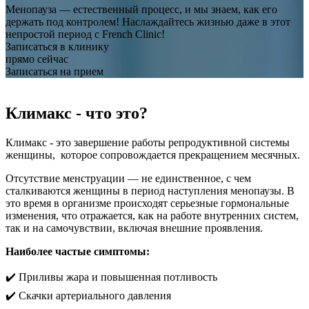
Менопауза — естественный процесс, и мы знаем, как его
держать под контролем! Наслаждайтесь жизнью даже в этот
непростой период с French Clinic!
Записаться в клинику
прямо сейчас
Записаться на прием
Климакс - что это?
Климакс - это завершение работы репродуктивной системы
женщины, которое сопровождается прекращением месячных.
Отсутствие менструации — не единственное, с чем
сталкиваются женщины в период наступления менопаузы. В
это время в организме происходят серьезные гормональные
изменения, что отражается, как на работе внутренних систем,
так и на самочувствии, включая внешние проявления.
Наиболее частые симптомы:
✔️ Приливы жара и повышенная потливость
✔️ Скачки артериального давления