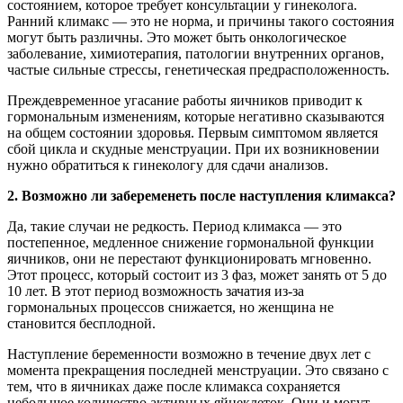
состоянием, которое требует консультации у гинеколога.
Ранний климакс — это не норма, и причины такого состояния
могут быть различны. Это может быть онкологическое
заболевание, химиотерапия, патологии внутренних органов,
частые сильные стрессы, генетическая предрасположенность.
Преждевременное угасание работы яичников приводит к
гормональным изменениям, которые негативно сказываются
на общем состоянии здоровья. Первым симптомом является
сбой цикла и скудные менструации. При их возникновении
нужно обратиться к гинекологу для сдачи анализов.
2. Возможно ли забеременеть после наступления климакса?
Да, такие случаи не редкость. Период климакса — это
постепенное, медленное снижение гормональной функции
яичников, они не перестают функционировать мгновенно.
Этот процесс, который состоит из 3 фаз, может занять от 5 до
10 лет. В этот период возможность зачатия из-за
гормональных процессов снижается, но женщина не
становится бесплодной.
Наступление беременности возможно в течение двух лет с
момента прекращения последней менструации. Это связано с
тем, что в яичниках даже после климакса сохраняется
небольшое количество активных яйцеклеток. Они и могут