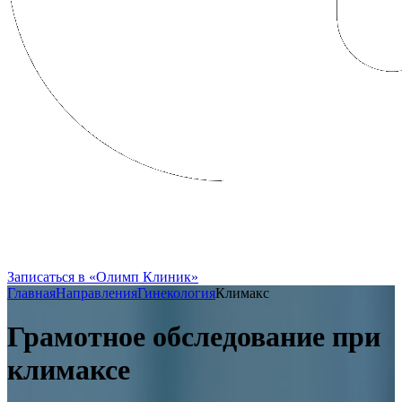
FRENCH CLINIC вошла в состав
Группы Компаний «Олимп Здоровья»
Записаться в «Олимп Клиник»
Главная
Направления
Гинекология
Климакс
Грамотное обследование при
климаксе