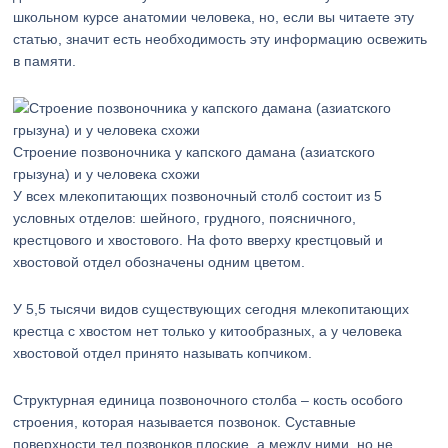
школьном курсе анатомии человека, но, если вы читаете эту
статью, значит есть необходимость эту информацию освежить
в памяти.
Строение позвоночника у капского дамана (азиатского
грызуна) и у человека схожи
У всех млекопитающих позвоночный столб состоит из 5
условных отделов: шейного, грудного, поясничного,
крестцового и хвостового. На фото вверху крестцовый и
хвостовой отдел обозначены одним цветом.
У 5,5 тысячи видов существующих сегодня млекопитающих
крестца с хвостом нет только у китообразных, а у человека
хвостовой отдел принято называть копчиком.
Структурная единица позвоночного столба – кость особого
строения, которая называется позвонок. Суставные
поверхности тел позвонков плоские, а между ними, но не