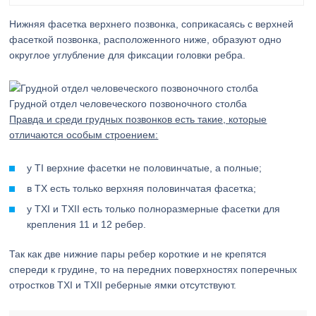
Нижняя фасетка верхнего позвонка, соприкасаясь с верхней
фасеткой позвонка, расположенного ниже, образуют одно
округлое углубление для фиксации головки ребра.
Грудной отдел человеческого позвоночного столба
Правда и среди грудных позвонков есть такие, которые
отличаются особым строением:
у ТI верхние фасетки не половинчатые, а полные;
в ТX есть только верхняя половинчатая фасетка;
у ТXI и TXII есть только полноразмерные фасетки для
крепления 11 и 12 ребер.
Так как две нижние пары ребер короткие и не крепятся
спереди к грудине, то на передних поверхностях поперечных
отростков TXI и TXII реберные ямки отсутствуют.