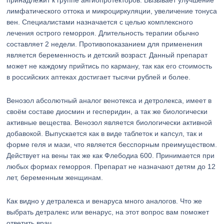
принадлежит к группе ангиопротекторов. Вызывает улучшение
лимфатического оттока и микроциркуляции, увеличение тонуса
вен. Специалистами назначается с целью комплексного
лечения острого геморроя. Длительность терапии обычно
составляет 2 недели. Противопоказанием для применения
является беременность и детский возраст. Данный препарат
может не каждому прийтись по карману, так как его стоимость
в российских аптеках достигает тысячи рублей и более.
Венозол абсолютный аналог венотекса и детролекса, имеет в
своём составе диосмин и гесперидин, а так же биологически
активные вещества. Венозол является биологически активной
добавокой. Выпускается как в виде таблеток и капсул, так и
форме геля и мази, что является бесспорным преимуществом.
Действует на вены так же как Флебодиа 600. Принимается при
любых формах геморроя. Препарат не назначают детям до 12
лет, беременным женщинам.
Как видно у детралекса и венаруса много аналогов. Что же
выбрать детралекс или венарус, на этот вопрос вам поможет
ответить врач.