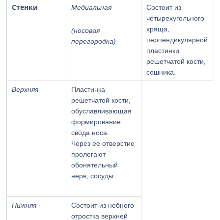
Стенки
Медиальная
Состоит из
четырехугольного
хряща,
(носовая
перпендикулярной
перегородка)
пластинки
решетчатой кости,
сошника.
Верхняя
Пластинка
решетчатой кости,
обуславливающая
формирование
свода носа.
Через ее отверстие
пролегают
обонятельный
нерв, сосуды.
Нижняя
Состоит из небного
отростка верхней