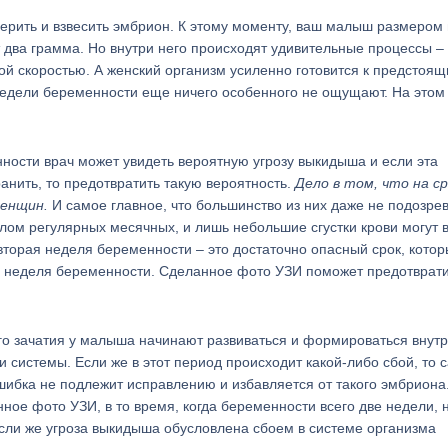
ерить и взвесить эмбрион. К этому моменту, ваш малыш размером
т два грамма. Но внутри него происходят удивительные процессы –
ой скоростью. А женский организм усиленно готовится к предстоя
едели беременности еще ничего особенного не ощущают. На этом 
ности врач может увидеть вероятную угрозу выкидыша и если эта
нить, то предотвратить такую вероятность.
Дело в том, что на ср
женщин.
И самое главное, что большинство из них даже не подозре
лом регулярных месячных, и лишь небольшие сгустки крови могут 
торая неделя беременности – это достаточно опасный срок, кото
ая неделя беременности. Сделанное фото УЗИ поможет предотврат
его зачатия у малыша начинают развиваться и формироваться внут
системы. Если же в этот период происходит какой-либо сбой, то 
шибка не подлежит исправлению и избавляется от такого эмбриона
ное фото УЗИ, в то время, когда беременности всего две недели, 
Если же угроза выкидыша обусловлена сбоем в системе организма