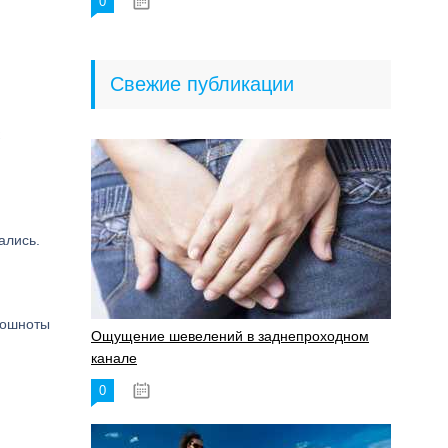
0
18.06.2023
Свежие публикации
ались.
тошноты
Ощущение шевелений в заднепроходном
канале
0
17.11.2023