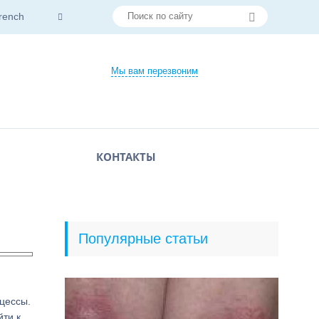
rench
Мы вам перезвоним
КОНТАКТЫ
Популярные статьи
цессы.
йти к