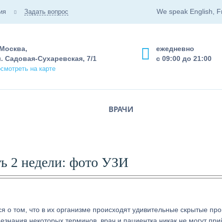
We speak English, F
ия
Задать вопрос
 Москва,
ежедневно
. Садовая-Сухаревская, 7/1
с 09:00 до 21:00
смотреть на карте
ВРАЧИ
ь 2 недели: фото УЗИ
 о том, что в их организме происходят удивительные скрытые про
езнания некоторых терминов, врач и пациентка никак не могут при