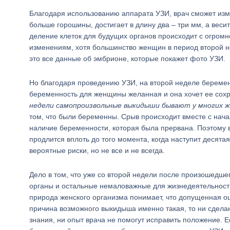
Благодаря использованию аппарата УЗИ, врач сможет изм
больше горошины, достигает в длину два – три мм, а веси
деление клеток для будущих органов происходит с огромн
изменениям, хотя большинство женщин в период второй н
это все данные об эмбрионе, которые покажет фото УЗИ.
Но благодаря проведению УЗИ, на второй неделе беремен
беременность для женщины желанная и она хочет ее сохра
недели самопроизвольные выкидыши бывают у многих 
том, что были беременны. Срыв происходит вместе с нача
наличие беременности, которая была прервана. Поэтому в
продлится вплоть до того момента, когда наступит десят
вероятные риски, но не все и не всегда.
Дело в том, что уже со второй недели после произошедш
органы и остальные немаловажные для жизнедеятельности 
природа женского организма понимает, что допущенная о
причина возможного выкидыша именно такая, то ни сделан
знания, ни опыт врача не помогут исправить положение. 