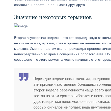
согласию и просто не понимают друг друга.
Значение некоторых терминов
Вторая акушерская неделя – это тот период, когда закан
не считаются задержкой, хотя в организме женщины впол
малыша. Именно на этом этапе происходит процесс зачати
непосредственно во время совершения полового акта. Но на
совершено – с этого момента можно начинать отсчет срок
Через две недели после зачатия, предполож
эти признаки заставляют большинство женщи
второй неделе беременности чаще всего дел
тестов на этом сроке ошибаются и показыва
удостовериться невозможно – все признаки, 
особых сигналов не полает, ведь внутренни