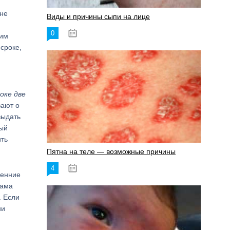
 не
Виды и причины сыпи на лице
0
17.06.2023
щим
сроке,
оке две
вают о
выдать
рый
ить
Пятна на теле — возможные причины
4
18.06.2023
ренние
сама
. Если
ни