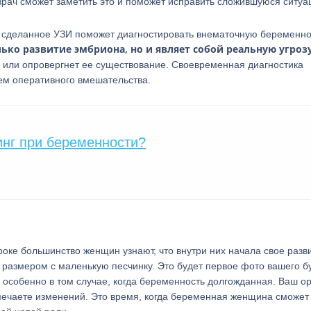
рач сможет заметить это и поможет исправить сложившуюся ситуа
и, сделанное УЗИ поможет диагностировать внематочную беременно
ько развитие эмбриона, но и являет собой реальную угроз
 или опровергнет ее существование. Своевременная диагностика
ем оперативного вмешательства.
инг при беременности?
оке большинство женщин узнают, что внутри них начала свое разв
 размером с маленькую песчинку. Это будет первое фото вашего б
, особенно в том случае, когда беременность долгожданная. Ваш о
амечаете изменений. Это время, когда беременная женщина сможет