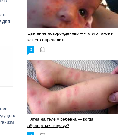
цию.
сть.
у для
Цветение новорождённых – что это такое и
как его определить
0
19.06.2023
итие
удущего
Пятна на теле у ребенка — когда
рганизм
обращаться к врачу?