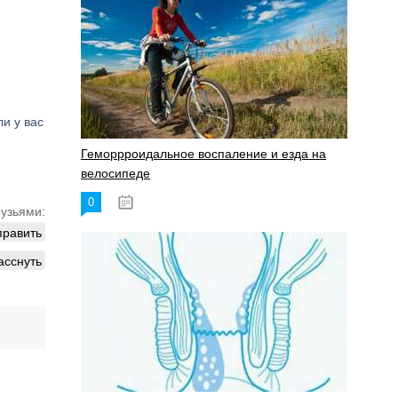
и у вас
Геморрроидальное воспаление и езда на
велосипеде
0
17.11.2023
рузьями:
править
асснуть