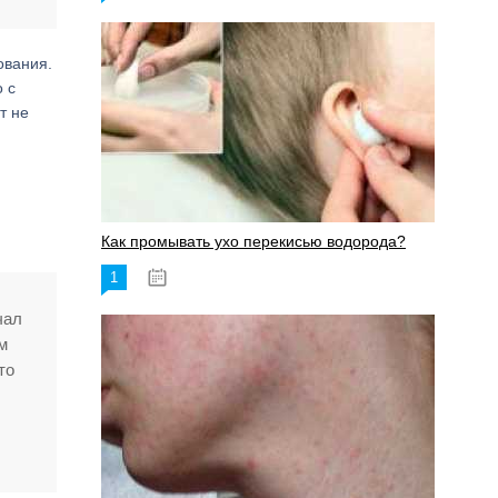
ования.
 с
т не
Как промывать ухо перекисью водорода?
1
08.03.2023
чал
м
то