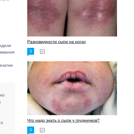
Разновидности сыпи на ногах
недели
3
17.06.2023
шивания
зачатие
но
а
Что надо знать о сыпи у грудничков?
то
0
15.06.2023