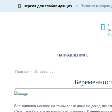
Версия для слабовидящих
Правовая информац
г.
ул
По
НАПРАВЛЕНИЯ
Главная
›
Интересное
›
Беременност
Большинство женщин на таком сроке даже не догадываются
Стоит разобраться во врачебных понятиях. Именно из-за н