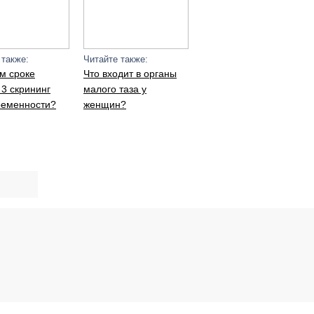
 также:
Читайте также:
м сроке
Что входит в органы
3 скрининг
малого таза у
ременности?
женщин?