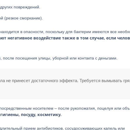
 других повреждений.
й (резкое сморкание).
 находится в опасности, поскольку для бактерии имеются все необ
т негативное воздействие также в том случае, если челов
 после посещения улицы, уборной или контакта с деньгами.
а не принесет достаточного эффекта. Требуется вымывать гря
епосредственным носителем – после рукопожатия, поцелуя или объ
гигиены, посуду, косметику.
– длительный прием антибиотиков, сосудосуживающих капель или