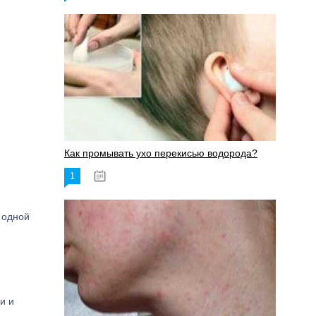
Как промывать ухо перекисью водорода?
1
08.03.2023
 одной
и и