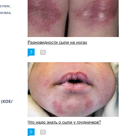
телем,
низма,
Разновидности сыпи на ногах
3
17.06.2023
 (КОЕ/
Что надо знать о сыпи у грудничков?
0
15.06.2023