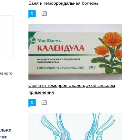
Баня и геморроидальная болезнь
0
17.11.2023
авного
Свечи от геморроя с календулой способы
применения
0
17.11.2023
олько
ики.