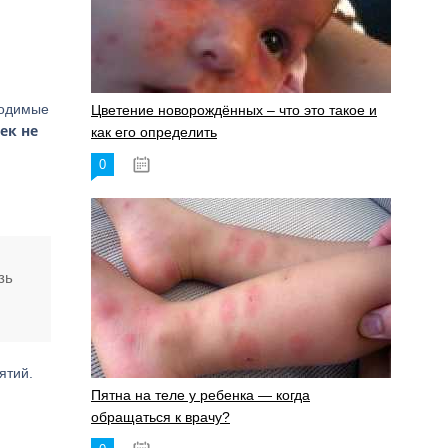
ходимые
Цветение новорождённых – что это такое и
ек не
как его определить
0
19.06.2023
зь
ятий.
Пятна на теле у ребенка — когда
обращаться к врачу?