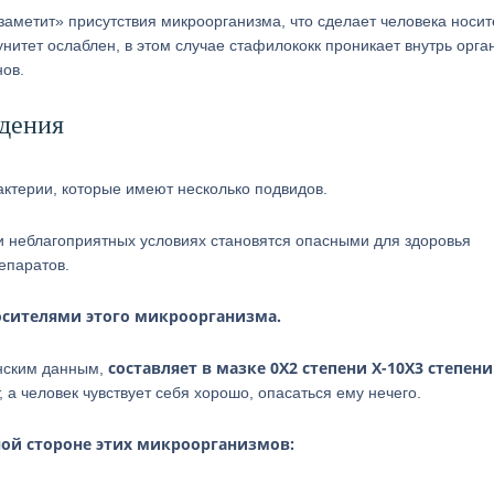
заметит» присутствия микроорганизма, что сделает человека носи
унитет ослаблен, в этом случае стафилококк проникает внутрь орга
ов.
едения
ктерии, которые имеют несколько подвидов.
и неблагоприятных условиях становятся опасными для здоровья
епаратов.
осителями этого микроорганизма.
составляет в мазке 0Х2 степени Х-10Х3 степени
инским данным,
, а человек чувствует себя хорошо, опасаться ему нечего.
ной стороне этих микроорганизмов: