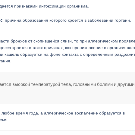
дается признаками интоксикации организма.
с
, причина образования которого кроется в заболевании гортани,
сти бронхов от скопившейся слизи, то при аллергическом проявл
есса кроется в таких причинах, как проникновение в организм час
ский кашель образуется на фоне контакта с определенным раздражи
тания.
тся высокой температурой тела, головными болями и другими
 любое время года, а аллергическое воспаление образуется в
ремя.