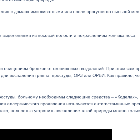
ения с домашними животными или после прогулки по пыльной мест
 выделениями из носовой полости и покраснением кончика носа.
 и очищением бронхов от скопившихся выделений. При этом сам п
 дни воспаления гриппа, простуды, ОРЗ или ОРВИ. Как правило, че
простуды, больному необходимы следующие средства – «Коделак»,
ния аллергического проявления назначаются антигистаминные пр
днако, полностью устранить воспаление такой природы можно тольк