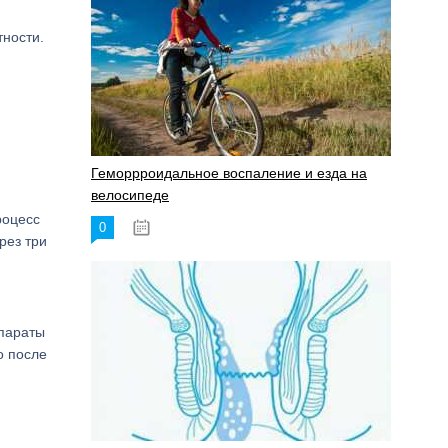
ности.
Геморрроидальное воспаление и езда на
велосипеде
роцесс
0
17.11.2023
рез три
епараты
о после