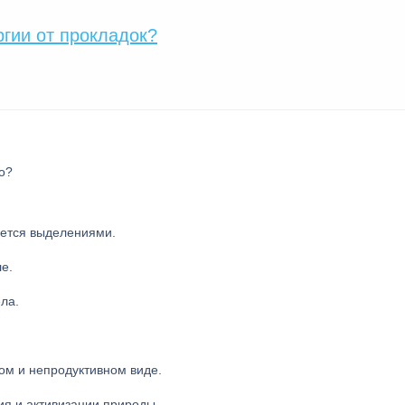
ргии от прокладок?
о?
ается выделениями.
е.
ла.
ом и непродуктивном виде.
ия и активизации природы.