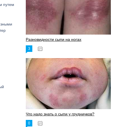
м путем
езными
тер
Разновидности сыпи на ногах
3
17.06.2023
ый
Что надо знать о сыпи у грудничков?
0
15.06.2023