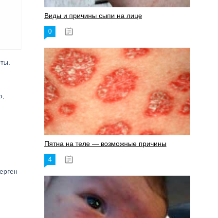
Виды и причины сыпи на лице
0
17.06.2023
ты.
о,
Пятна на теле — возможные причины
4
18.06.2023
ерген