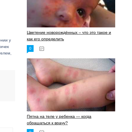
Цветение новорождённых – что это такое и
как его определить
ении у
тичек
0
19.06.2023
телем,
Пятна на теле у ребенка — когда
обращаться к врачу?