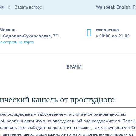
We speak English, F
ия
Задать вопрос
 Москва,
ежедневно
. Садовая-Сухаревская, 7/1
с 09:00 до 21:00
смотреть на карте
ВРАЧИ
гический кашель от простудного
нано официальным заболеванием, а считается разновидностью
ной реакции организма на определенный вид раздражителя. Первы
тановить вид возбудителя достаточно сложно, так как существует б
и, цветения, шерсти домашних животных, определенных продуктов