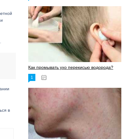
ветной
ми
.
Как промывать ухо перекисью водорода?
1
08.03.2023
вании
ься в