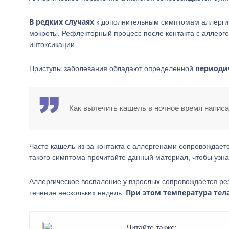
В редких случаях
к дополнительным симптомам аллергиче
мокроты. Рефлекторный процесс после контакта с аллер
интоксикации.
периоди
Приступы заболевания обладают определенной
Как вылечить кашель в ночное время написа
Часто кашель из-за контакта с аллергенами сопровождае
такого симптома прочитайте данный материал, чтобы узнат
Аллергическое воспаление у взрослых сопровождается ре
При этом температура тел
течение нескольких недель.
Читайте также: