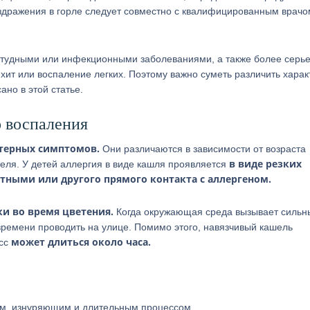
аздражения в горле следует совместно с квалифицированным врачо
остудными или инфекционными заболеваниями, а также более серь
хит или воспаление легких. Поэтому важно суметь различить харак
ано в этой статье.
 воспаления
терных симптомов.
Они различаются в зависимости от возраста
в виде резких
еля. У детей аллергия в виде кашля проявляется
тными или другого прямого контакта с аллергеном.
ки во время цветения.
Когда окружающая среда вызывает сильн
времени проводить на улице. Помимо этого, навязчивый кашель
может длиться около часа.
есс
им, изнуряющим и длительным процессом.