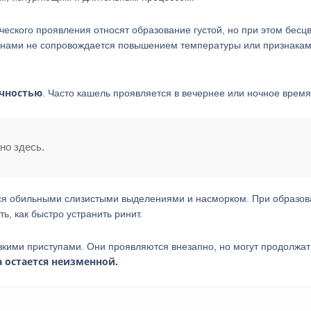
ского проявления относят образование густой, но при этом бесц
генами не сопровождается повышением температуры или признака
чностью
. Часто кашель проявляется в вечернее или ночное время
но здесь.
тся обильными слизистыми выделениями и насморком. При образо
ь, как быстро устранить ринит.
зкими приступами. Они проявляются внезапно, но могут продолжат
а остается неизменной.