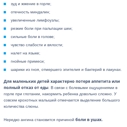
зуд и жжение в горле;
отечность миндалин;
увеличенные лимфоузлы;
резкие боли при пальпации шеи;
сильные боли в голове;
чувство слабости и вялости;
налет на языке;
гнойные примеси;
шарики из гноя, отмершего эпителия и бактерий в лакунах.
Для маленьких детей характерно потеря аппетита или
полный отказ от еды
. В связи с болевыми ощущениями в
горле при глотании, накормить ребенка довольно сложно. У
совсем крохотных малышей отмечается выделение большого
количества слюны.
боли в ушах.
Нередко ангина становится причиной