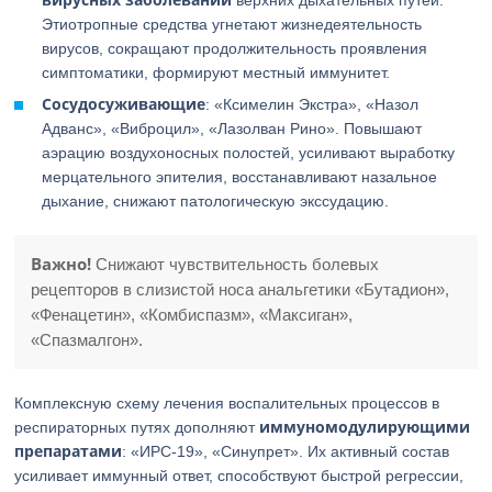
верхних дыхательных путей.
Этиотропные средства угнетают жизнедеятельность
вирусов, сокращают продолжительность проявления
симптоматики, формируют местный иммунитет.
Сосудосуживающие
: «Ксимелин Экстра», «Назол
Адванс», «Виброцил», «Лазолван Рино». Повышают
аэрацию воздухоносных полостей, усиливают выработку
мерцательного эпителия, восстанавливают назальное
дыхание, снижают патологическую экссудацию.
Важно!
Снижают чувствительность болевых
рецепторов в слизистой носа анальгетики «Бутадион»,
«Фенацетин», «Комбиспазм», «Максиган»,
«Спазмалгон».
Комплексную схему лечения воспалительных процессов в
иммуномодулирующими
респираторных путях дополняют
препаратами
: «ИРС-19», «Синупрет». Их активный состав
усиливает иммунный ответ, способствуют быстрой регрессии,