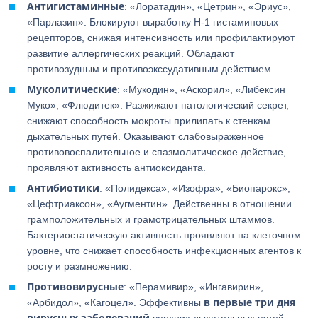
Антигистаминные
: «Лоратадин», «Цетрин», «Эриус»,
«Парлазин». Блокируют выработку Н-1 гистаминовых
рецепторов, снижая интенсивность или профилактируют
развитие аллергических реакций. Обладают
противозудным и противоэкссудативным действием.
Муколитические
: «Мукодин», «Аскорил», «Либексин
Муко», «Флюдитек». Разжижают патологический секрет,
снижают способность мокроты прилипать к стенкам
дыхательных путей. Оказывают слабовыраженное
противовоспалительное и спазмолитическое действие,
проявляют активность антиоксиданта.
Антибиотики
: «Полидекса», «Изофра», «Биопарокс»,
«Цефтриаксон», «Аугментин». Действенны в отношении
грамположительных и грамотрицательных штаммов.
Бактериостатическую активность проявляют на клеточном
уровне, что снижает способность инфекционных агентов к
росту и размножению.
Противовирусные
: «Перамивир», «Ингавирин»,
в первые три дня
«Арбидол», «Кагоцел». Эффективны
вирусных заболеваний