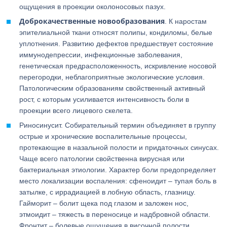
ощущения в проекции околоносовых пазух.
Доброкачественные новообразования
. К наростам
эпителиальной ткани относят полипы, кондиломы, белые
уплотнения. Развитию дефектов предшествует состояние
иммунодепрессии, инфекционные заболевания,
генетическая предрасположенность, искривление носовой
перегородки, неблагоприятные экологические условия.
Патологическим образованиям свойственный активный
рост, с которым усиливается интенсивность боли в
проекции всего лицевого скелета.
Риносинусит. Собирательный термин объединяет в группу
острые и хронические воспалительные процессы,
протекающие в назальной полости и придаточных синусах.
Чаще всего патологии свойственна вирусная или
бактериальная этиологии. Характер боли предопределяет
место локализации воспаления: сфеноидит – тупая боль в
затылке, с иррадиацией в лобную область, глазницу.
Гайморит – болит щека под глазом и заложен нос,
этмоидит – тяжесть в переносице и надбровной области.
Фронтит – болевые ощущения в височной полости,