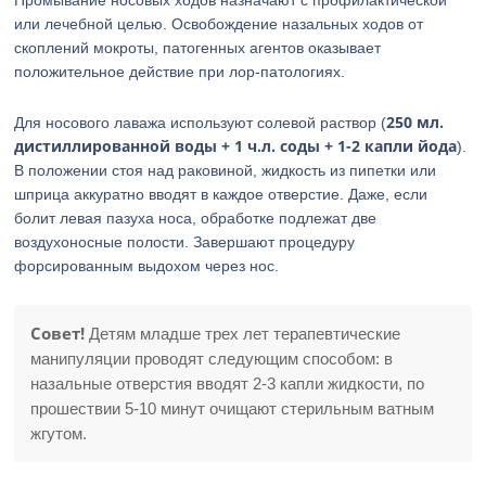
Промывание носовых ходов назначают с профилактической
или лечебной целью. Освобождение назальных ходов от
скоплений мокроты, патогенных агентов оказывает
положительное действие при лор-патологиях.
250 мл.
Для носового лаважа используют солевой раствор (
дистиллированной воды + 1 ч.л. соды + 1-2 капли йода
).
В положении стоя над раковиной, жидкость из пипетки или
шприца аккуратно вводят в каждое отверстие. Даже, если
болит левая пазуха носа, обработке подлежат две
воздухоносные полости. Завершают процедуру
форсированным выдохом через нос.
Совет!
Детям младше трех лет терапевтические
манипуляции проводят следующим способом: в
назальные отверстия вводят 2-3 капли жидкости, по
прошествии 5-10 минут очищают стерильным ватным
жгутом.