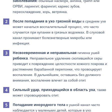
заболевания:
обычный насморк, ангина, грипп или
ОРВИ, ларингит, фарингит, кариес зубов,
переохлаждение, корь, ветрянка.
После попадания в ухо грязной воды
в среднем ухе
может начаться воспалительный процесс, что часто
случается при купании в грязных водоемах. В слуховой
канал проникают болезнетворные микробы или
инфекция.
Несвоевременная и неправильная
гигиена ушей
ребенка
. Неправильное удаление скопившейся серы
приводит к повреждению целостности кожного покрова и
растяжению барабанной перепонки, что провоцирует
воспаление. В дальнейшем, оставшись без должного
внимания, воспаление влечет за собой отит.
Сильный удар, приходящийся в область уха
, также
может спровоцировать отит.
Попадание инородного тела
в ушной канал часто
наблюдается у маленьких детей, которые в ухо