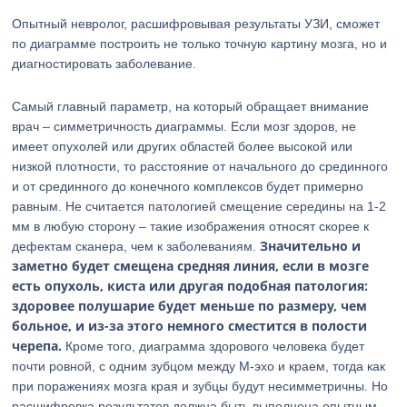
Опытный невролог, расшифровывая результаты УЗИ, сможет
по диаграмме построить не только точную картину мозга, но и
диагностировать заболевание.
Самый главный параметр, на который обращает внимание
врач – симметричность диаграммы. Если мозг здоров, не
имеет опухолей или других областей более высокой или
низкой плотности, то расстояние от начального до срединного
и от срединного до конечного комплексов будет примерно
равным. Не считается патологией смещение середины на 1-2
мм в любую сторону – такие изображения относят скорее к
Значительно и
дефектам сканера, чем к заболеваниям.
заметно будет смещена средняя линия, если в мозге
есть опухоль, киста или другая подобная патология:
здоровее полушарие будет меньше по размеру, чем
больное, и из-за этого немного сместится в полости
черепа.
Кроме того, диаграмма здорового человека будет
почти ровной, с одним зубцом между М-эхо и краем, тогда как
при поражениях мозга края и зубцы будут несимметричны. Но
расшифровка результатов должна быть выполнена опытным