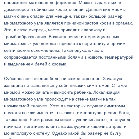
происходит маточная деформация. Может выражаться в
дисменорее и обильном кровотечении. Данный вид миомы
матки очень опасен для женщин, так как большой размер
миоматозного узла является причиной застоя крови в органах.
Это, в свою очередь, часто приводит к варикозу и
тромбообразованию. Возникновение интерстициальных
миоматозных узлов может привести к перитониту и прочим
септическим осложнениям. Такая опухоль часто
сопровождается постоянными болями в животе, температурой
и выделением белей с кровью.
Субсерозное течение болезни самое скрытное. Зачастую
женщина не выявляется у себя никаких симптомов. С такой
миомой можно зачать и выносить ребенка. Локализация
миоматозного узла происходит на стенке матки на так
называемой «ножке». Хотя в некоторых случаях симптомы
опухоли все же имеются: высокая температура, резкие боли,
тахикардия. Если размеры миомы увеличиваются, то опухоль
начинает негативно влиять на желудочно-кишечный тракт и
мочеполовую систему. Однако какой бы размер не был у