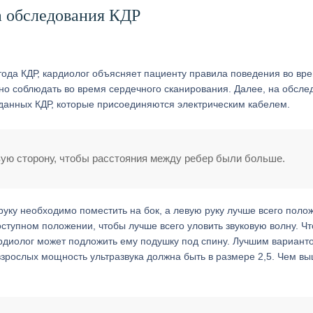
а обследования КДР
тода КДР, кардиолог объясняет пациенту правила поведения во вр
жно соблюдать во время сердечного сканирования. Далее, на обсле
данных КДР, которые присоединяются электрическим кабелем.
вую сторону, чтобы расстояния между ребер были больше.
руку необходимо поместить на бок, а левую руку лучше всего поло
доступном положении, чтобы лучше всего уловить звуковую волну. Ч
рдиолог может подложить ему подушку под спину. Лучшим вариант
взрослых мощность ультразвука должна быть в размере 2,5. Чем в