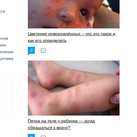
тся
Цветение новорождённых – что это такое и
рном
как его определить
жен
0
19.06.2023
стоянии
датчика
Пятна на теле у ребенка — когда
обращаться к врачу?