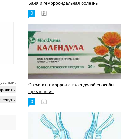
Баня и геморроидальная болезнь
0
17.11.2023
рузьями:
Свечи от геморроя с календулой способы
править
применения
асснуть
0
17.11.2023