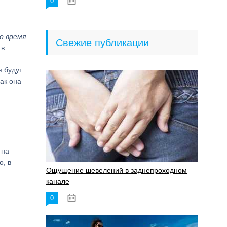
0
18.06.2023
о время
Свежие публикации
 в
я будут
ак она
 на
о, в
Ощущение шевелений в заднепроходном
канале
0
17.11.2023