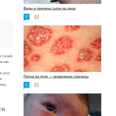
Виды и причины сыпи на лице
0
17.06.2023
 лучей.
к как
й угол
Пятна на теле — возможные причины
я
окно.
4
18.06.2023
си