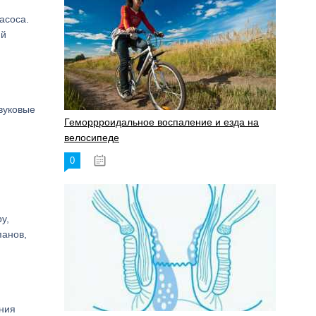
асоса.
ий
звуковые
Геморрроидальное воспаление и езда на
велосипеде
0
17.11.2023
у,
панов,
ния