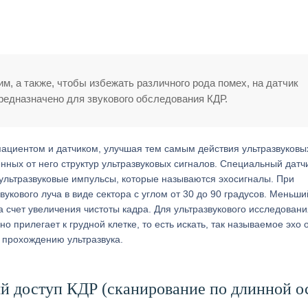
, а также, чтобы избежать различного рода помех, на датчик
редназначено для звукового обследования КДР.
циентом и датчиком, улучшая тем самым действия ультразвуковых
ных от него структур ультразвуковых сигналов. Специальный датчи
а ультразвуковые импульсы, которые называются эхосигналы. При
укового луча в виде сектора с углом от 30 до 90 градусов. Меньши
а счет увеличения чистоты кадра. Для ультразвукового исследовани
о прилегает к грудной клетке, то есть искать, так называемое эхо 
т прохождению ультразвука.
й доступ КДР (сканирование по длинной о