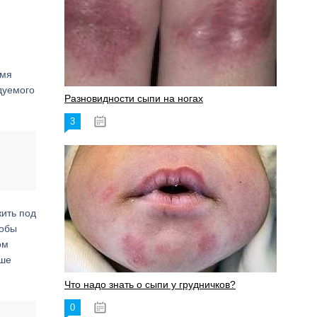
емя
дуемого
Разновидности сыпи на ногах
3
17.06.2023
жить под
тобы
ом
ыше
Что надо знать о сыпи у грудничков?
0
15.06.2023