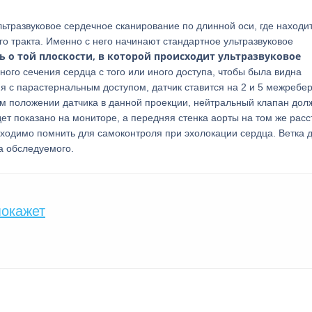
ьтразвуковое сердечное сканирование по длинной оси, где находи
о тракта. Именно с него начинают стандартное ультразвуковое
ь о той плоскости, в которой происходит ультразвуковое
ного сечения сердца с того или иного доступа, чтобы была видна
я с парастернальным доступом, датчик ставится на 2 и 5 межребе
ом положении датчика в данной проекции, нейтральный клапан дол
дет показано на мониторе, а передняя стенка аорты на том же рас
обходимо помнить для самоконтроля при эхолокации сердца. Ветка 
а обследуемого.
покажет