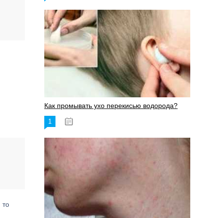
Как промывать ухо перекисью водорода?
1
08.03.2023
 то