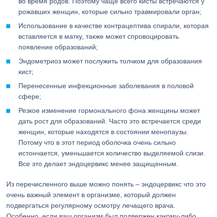
во время родов. Поэтому чаще всего кисты встречаются у
рожавших женщин, которые сильно травмировали орган;
Использование в качестве контрацептива спирали, которая
вставляется в матку, также может спровоцировать
появление образований;
Эндометриоз может послужить толчком для образования
кист;
Перенесенные инфекционные заболевания в половой
сфере;
Резкое изменение гормонального фона женщины может
дать рост для образований. Часто это встречается среди
женщин, которые находятся в состоянии менопаузы.
Потому что в этот период оболочка очень сильно
истончается, уменьшается количество выделяемой слизи.
Все это делает эндоцервикс менее защищенным.
Из перечисленного выше можно понять – эндоцервикс что это
очень важный элемент в организме, который должен
подвергаться регулярному осмотру лечащего врача.
Особенно, если ваш организм был подвержен какому-либо