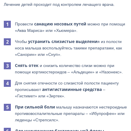
Лечение детей проходит под контролем лечащего врача.
санацию носовых путей
Провести
можно при помощи
«Аква Мариса» или «Хьюмера».
устранить слизистые выделени
Чтобы
я из полости
носа малыша воспользуйтесь такими препаратами, как
«Санорин» или «Снуп».
Снять отек
и снизить количество слизи можно при
помощи кортикостероидов – «Альдецин» и «Назонекс».
Для снятия отечности со слизистой полости пациенту
антигистаминные средства
прописывают
–
«Гистимет» или «Зиртек».
При сильной боли
малышу назначаются нестероидные
противовоспалительные препараты – «Ибупрофен» или
леденцы «Стрепсилс».
Для уничтожения бактериальной флоры