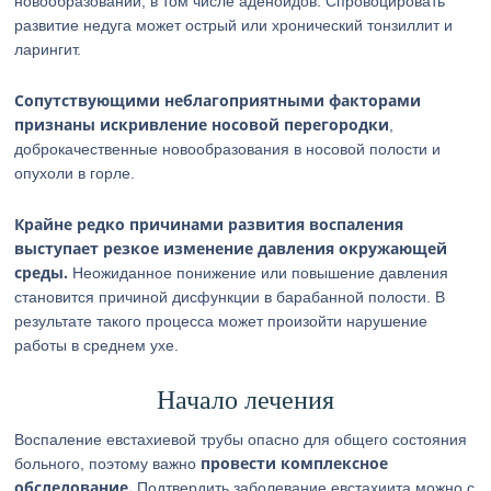
новообразований, в том числе аденоидов. Спровоцировать
развитие недуга может острый или хронический тонзиллит и
ларингит.
Сопутствующими неблагоприятными факторами
признаны искривление носовой перегородки
,
доброкачественные новообразования в носовой полости и
опухоли в горле.
Крайне редко причинами развития воспаления
выступает резкое изменение давления окружающей
среды.
Неожиданное понижение или повышение давления
становится причиной дисфункции в барабанной полости. В
результате такого процесса может произойти нарушение
работы в среднем ухе.
Начало лечения
Воспаление евстахиевой трубы опасно для общего состояния
провести комплексное
больного, поэтому важно
обследование.
Подтвердить заболевание евстахиита можно с