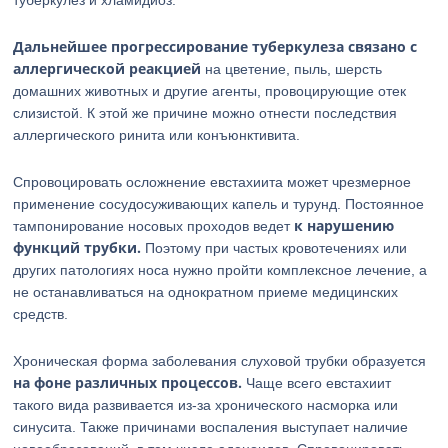
туберкулез и хламидиоз.
Дальнейшее прогрессирование туберкулеза связано с
аллергической реакцией
на цветение, пыль, шерсть
домашних животных и другие агенты, провоцирующие отек
слизистой. К этой же причине можно отнести последствия
аллергического ринита или конъюнктивита.
Спровоцировать осложнение евстахиита может чрезмерное
применение сосудосуживающих капель и турунд. Постоянное
к нарушению
тампонирование носовых проходов ведет
функций трубки.
Поэтому при частых кровотечениях или
других патологиях носа нужно пройти комплексное лечение, а
не останавливаться на однократном приеме медицинских
средств.
Хроническая форма заболевания слуховой трубки образуется
на фоне различных процессов.
Чаще всего евстахиит
такого вида развивается из-за хронического насморка или
синусита. Также причинами воспаления выступает наличие