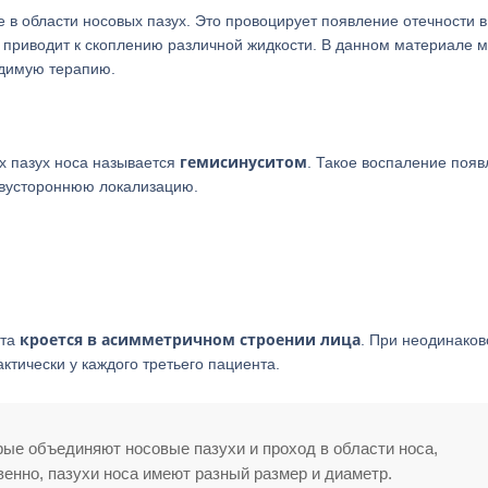
 в области носовых пазух. Это провоцирует появление отечности в
о приводит к скоплению различной жидкости. В данном материале 
одимую терапию.
гемисинуситом
х пазух носа называется
. Такое воспаление появ
 двустороннюю локализацию.
кроется в асимметричном строении лица
ита
. При неодинако
ктически у каждого третьего пациента.
рые объединяют носовые пазухи и проход в области носа,
венно, пазухи носа имеют разный размер и диаметр.