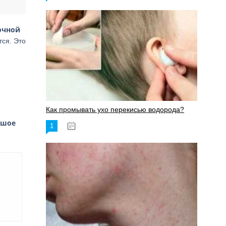
очной
тся. Это
Как промывать ухо перекисью водорода?
ьшое
1
08.03.2023