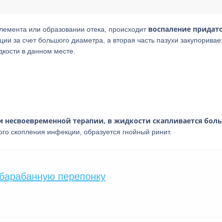
воспаление придат
элемента или образовании отека, происходит
ции за счет большого диаметра, а вторая часть пазухи закупоривае
кости в данном месте.
и несвоевременной терапии, в жидкости скапливается бол
кого скопления инфекции, образуется гнойный ринит.
 барабанную перепонку