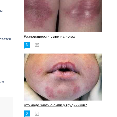
мы
Разновидности сыпи на ногах
ляется
3
17.06.2023
вом
Что надо знать о сыпи у грудничков?
0
15.06.2023