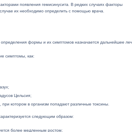
кторами появления гемисинусита. В редких случаях факторы
 случае их необходимо определить с помощью врача.
е определения формы и их симптомов назначается дальнейшее ле
ие симптомы, как:
азух;
адусов Цельсия;
, при котором в организм попадают различные токсины.
 характеризуется следующим образом:
зуется более медленным ростом;