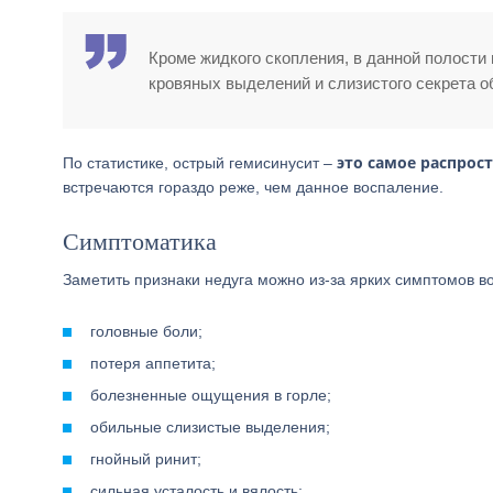
Кроме жидкого скопления, в данной полости
кровяных выделений и слизистого секрета о
это самое распрос
По статистике, острый гемисинусит –
встречаются гораздо реже, чем данное воспаление.
Симптоматика
Заметить признаки недуга можно из-за ярких симптомов в
головные боли;
потеря аппетита;
болезненные ощущения в горле;
обильные слизистые выделения;
гнойный ринит;
сильная усталость и вялость;