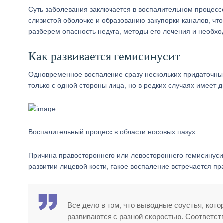
Суть заболевания заключается в воспалительном процессе
слизистой оболочке и образованию закупорки каналов, чт
разберем опасность недуга, методы его лечения и необх
Как развивается гемисинусит
Одновременное воспаление сразу нескольких придаточны
только с одной стороны лица, но в редких случаях имеет
Воспалительный процесс в области носовых пазух.
Причина правостороннего или левостороннего гемисинус
развитии лицевой кости, такое воспаление встречается пра
Все дело в том, что выводные соустья, кото
развиваются с разной скоростью. Соответст