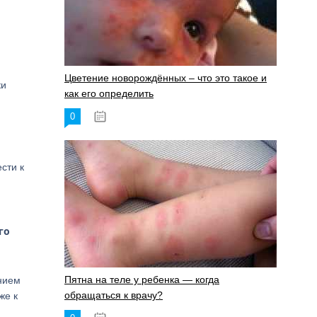
Цветение новорождённых – что это такое и
ки
как его определить
0
19.06.2023
сти к
го
Пятна на теле у ребенка — когда
анием
обращаться к врачу?
же к