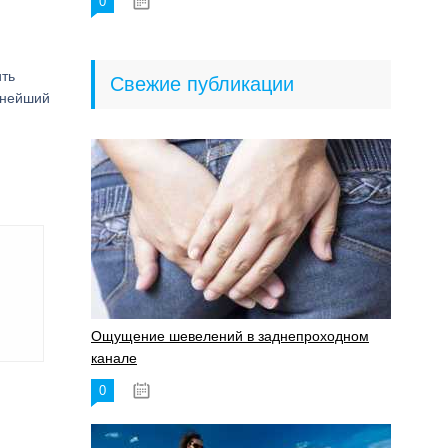
0
18.06.2023
ить
Свежие публикации
ьнейший
Ощущение шевелений в заднепроходном
канале
0
17.11.2023