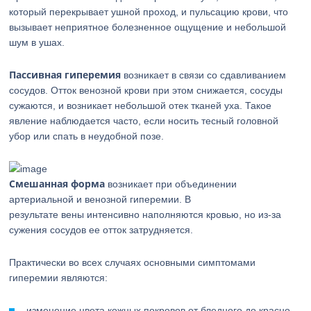
который перекрывает ушной проход, и пульсацию крови, что
вызывает неприятное болезненное ощущение и небольшой
шум в ушах.
Пассивная гиперемия
возникает в связи со сдавливанием
сосудов. Отток венозной крови при этом снижается, сосуды
сужаются, и возникает небольшой отек тканей уха. Такое
явление наблюдается часто, если носить тесный головной
убор или спать в неудобной позе.
Смешанная форма
возникает при объединении
артериальной и венозной гиперемии. В
результате вены интенсивно наполняются кровью, но из-за
сужения сосудов ее отток затрудняется.
Практически во всех случаях основными симптомами
гиперемии являются:
изменение цвета кожных покровов от бледного до красно-