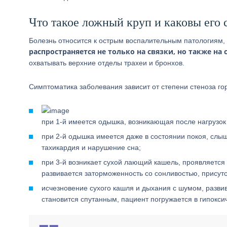
Что такое ложный круп и каковы его
Болезнь относится к острым воспалительным патологиям,
распространяется не только на связки, но также на
охватывать верхние отделы трахеи и бронхов.
Симптоматика заболевания зависит от степени стеноза го
при 1-й имеется одышка, возникающая после нагрузок
при 2-й одышка имеется даже в состоянии покоя, слы
тахикардия и нарушение сна;
при 3-й возникает сухой лающий кашель, проявляется
развивается заторможенность со сонливостью, присутс
исчезновение сухого кашля и дыхания с шумом, разви
становится спутанным, пациент погружается в гипоксич