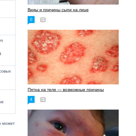
Виды и причины сыпи на лице
0
17.06.2023
уп
й
совых
Пятна на теле — возможные причины
4
18.06.2023
ке
о может