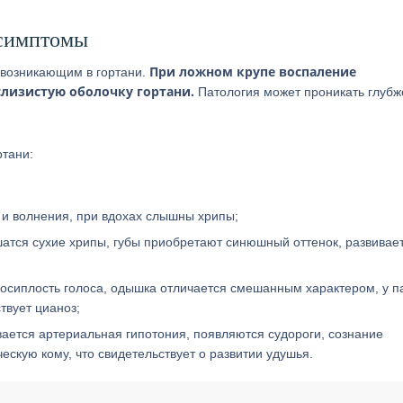
 симптомы
При ложном крупе воспаление
 возникающим в гортани.
 слизистую оболочку гортани.
Патология может проникать глубж
ртани:
 и волнения, при вдохах слышны хрипы;
шатся сухие хрипы, губы приобретают синюшный оттенок, развивае
 осиплость голоса, одышка отличается смешанным характером, у п
твует цианоз;
вается артериальная гипотония, появляются судороги, сознание
ескую кому, что свидетельствует о развитии удушья.