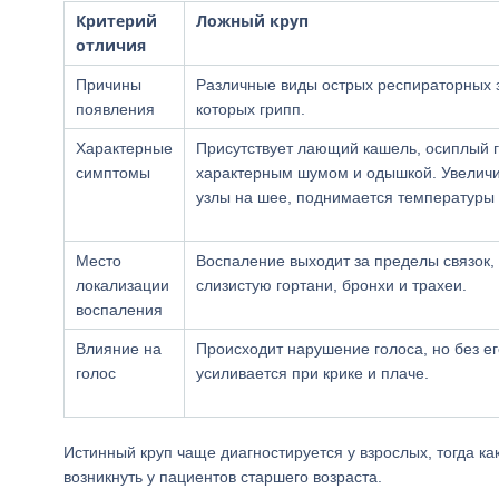
Критерий
Ложный круп
отличия
Причины
Различные виды острых респираторных 
появления
которых грипп.
Характерные
Присутствует лающий кашель, осиплый г
симптомы
характерным шумом и одышкой. Увелич
узлы на шее, поднимается температуры 
Место
Воспаление выходит за пределы связок,
локализации
слизистую гортани, бронхи и трахеи.
воспаления
Влияние на
Происходит нарушение голоса, но без ег
голос
усиливается при крике и плаче.
Истинный круп чаще диагностируется у взрослых, тогда к
возникнуть у пациентов старшего возраста.