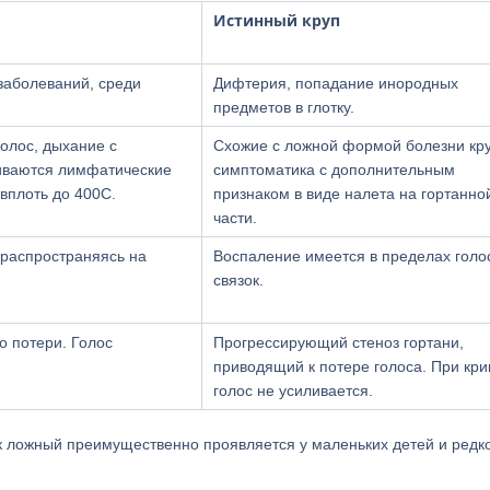
Истинный круп
заболеваний, среди
Дифтерия, попадание инородных
предметов в глотку.
олос, дыхание с
Схожие с ложной формой болезни кр
иваются лимфатические
симптоматика с дополнительным
вплоть до 400С.
признаком в виде налета на гортанно
части.
 распространяясь на
Воспаление имеется в пределах голо
связок.
о потери. Голос
Прогрессирующий стеноз гортани,
приводящий к потере голоса. При кри
голос не усиливается.
ак ложный преимущественно проявляется у маленьких детей и редк