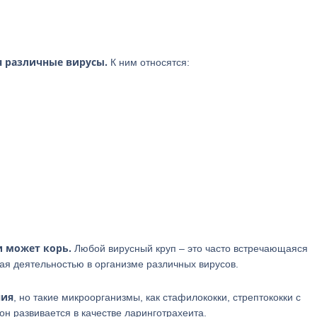
я различные вирусы.
К ним относятся:
и может корь.
Любой вирусный круп – это часто встречающаяся
я деятельностью в организме различных вирусов.
ния
, но такие микроорганизмы, как стафилококки, стрептококки с
н развивается в качестве ларинготрахеита.