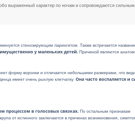
бо выраженный характер по ночам и сопровождаются сильным
именуется стенозирующим ларингитом. Также встречается названи
еимущественно у маленьких детей.
Причиной являются анатом
еет форму воронки и отличается небольшими размерами, что вид
Она часто воспаляется и 
денца имеет очень рыхлую клетчатку.
м процессом в голосовых связках.
По остальным признакам
рупа от истинного заключается в причинах возникновения, симпто