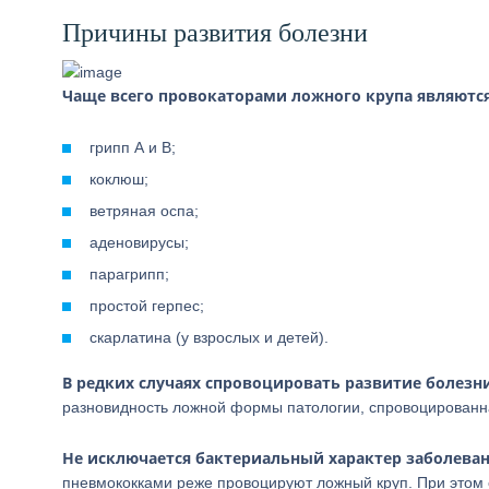
Причины развития болезни
Чаще всего провокаторами ложного крупа являютс
грипп А и В;
коклюш;
ветряная оспа;
аденовирусы;
парагрипп;
простой герпес;
скарлатина (у взрослых и детей).
В редких случаях спровоцировать развитие болезн
разновидность ложной формы патологии, спровоцированна
Не исключается бактериальный характер заболева
пневмококками реже провоцируют ложный круп. При этом о