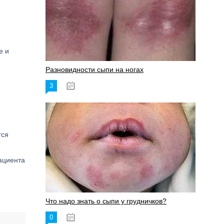
е и
Разновидности сыпи на ногах
3
17.06.2023
тся
ациента
Что надо знать о сыпи у грудничков?
0
15.06.2023