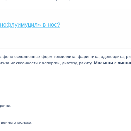
инофлуимуцил» в нос?
на фоне осложненных форм тонзиллита, фарингита, аденоидита, р
Малыши с лишн
з-за их склонности к аллергии, диатезу, рахиту.
дении;
твенного молока;