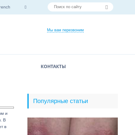
rench
Мы вам перезвоним
КОНТАКТЫ
Популярные статьи
ым и
. В
т в