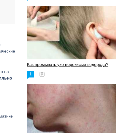
е
ические
Как промывать ухо перекисью водорода?
но на
1
08.03.2023
сильно
матике