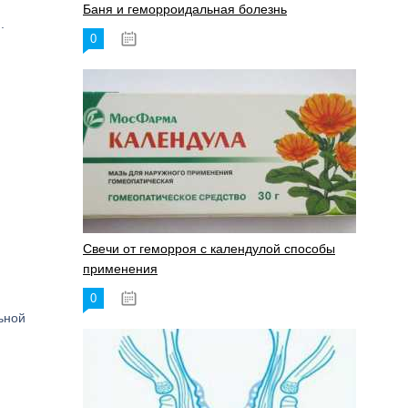
Баня и геморроидальная болезнь
.
0
17.11.2023
Свечи от геморроя с календулой способы
применения
0
17.11.2023
ьной