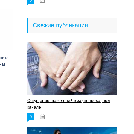
0
18.06.2023
Свежие публикации
инита
им
Ощущение шевелений в заднепроходном
канале
0
17.11.2023