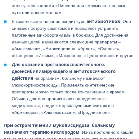
пользуются каплями «Пинсол» или смазывают носовые
пути оливковым маслом.
антибиотиков
В комплексное лечение входит курс
. Они
снижают остроту симптомов и позволяют устранить
патогенные микроорганизмы в бронхах. Для достижения
данных целей назначаются следующие препараты –
«Амоксиклав», «Амоксицилин», «Арлет», «Супракс»,
«Панцеф», «Иксим», «Макропен», «Цефалексин» и другие.
Для оказания противовоспалительного,
десенсибилизирующего и антитоксического
действия
на организм, больному назначают
глюкокортикостероиды. Применять синтетические
препараты можно только после консультации с врачом.
Обычно доктора прописывают определенные
медикаменты, среди которых лучшими считаются
«Афлодерм», «Алклометазон», «Преднизолон».
При остром течении муковисцидоза, больному
назначают терапию кислородом.
Из-за постоянного кашля,