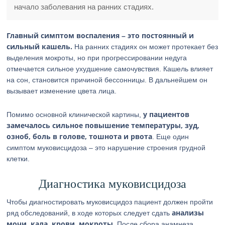
начало заболевания на ранних стадиях.
Главный симптом воспаления – это постоянный и
сильный кашель.
На ранних стадиях он может протекает без
выделения мокроты, но при прогрессировании недуга
отмечается сильное ухудшение самочувствия. Кашель влияет
на сон, становится причиной бессонницы. В дальнейшем он
вызывает изменение цвета лица.
у пациентов
Помимо основной клинической картины,
замечалось сильное повышение температуры, зуд,
озноб, боль в голове, тошнота и рвота
. Еще один
симптом муковисцидоза – это нарушение строения грудной
клетки.
Диагностика муковисцидоза
Чтобы диагностировать муковисцидоз пациент должен пройти
анализы
ряд обследований, в ходе которых следует сдать
мочи, кала, крови, мокроты
. После сбора анамнеза,