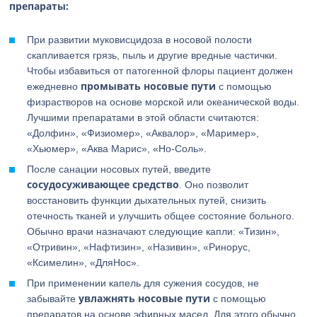
препараты:
При развитии муковисцидоза в носовой полости
скапливается грязь, пыль и другие вредные частички.
Чтобы избавиться от патогенной флоры пациент должен
промывать носовые пути
ежедневно
с помощью
физрастворов на основе морской или океанической воды.
Лучшими препаратами в этой области считаются:
«Долфин», «Физиомер», «Аквалор», «Маример»,
«Хьюмер», «Аква Марис», «Но-Соль».
После санации носовых путей, введите
сосудосуживающее средство
. Оно позволит
восстановить функции дыхательных путей, снизить
отечность тканей и улучшить общее состояние больного.
Обычно врачи назначают следующие капли: «Тизин»,
«Отривин», «Нафтизин», «Називин», «Ринорус,
«Ксимелин», «ДляНос».
При применении капель для сужения сосудов, не
увлажнять носовые пути
забывайте
с помощью
препаратов на основе эфирных масел. Для этого обычно