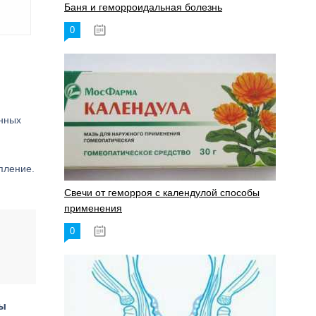
Баня и геморроидальная болезнь
0
17.11.2023
енных
пление.
Свечи от геморроя с календулой способы
применения
0
17.11.2023
ны