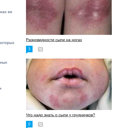
инах ее
Разновидности сыпи на ногах
которых
3
17.06.2023
ьных
и
Что надо знать о сыпи у грудничков?
0
15.06.2023