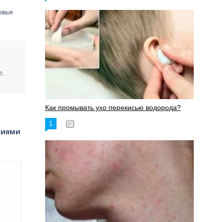
овья
е.
Как промывать ухо перекисью водорода?
1
08.03.2023
ниями