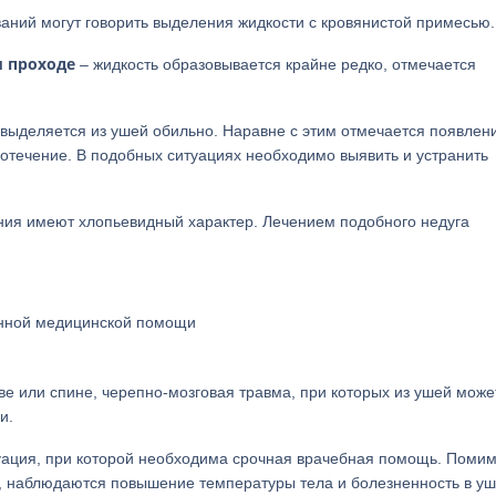
аний могут говорить выделения жидкости с кровянистой примесью.
м проходе
– жидкость образовывается крайне редко, отмечается
 выделяется из ушей обильно. Наравне с этим отмечается появлен
езотечение. В подобных ситуациях необходимо выявить и устранить
ния имеют хлопьевидный характер. Лечением подобного недуга
енной медицинской помощи
ве или спине, черепно-мозговая травма, при которых из ушей може
и.
уация, при которой необходима срочная врачебная помощь. Поми
а, наблюдаются повышение температуры тела и болезненность в уш