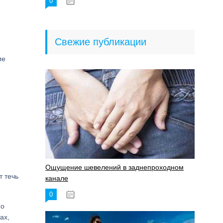
0
18.06.2023
Свежие публикации
ие
Ощущение шевелений в заднепроходном
т течь
канале
0
17.11.2023
мо
ах,