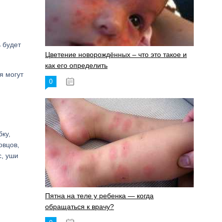
 будет
Цветение новорождённых – что это такое и
как его определить
я могут
0
19.06.2023
,
ку,
овцов,
с, уши
Пятна на теле у ребенка — когда
обращаться к врачу?