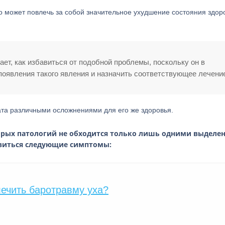
то может повлечь за собой значительное ухудшение состояния здор
ет, как избавиться от подобной проблемы, поскольку он в
появления такого явления и назначить соответствующее лечени
та различными осложнениями для его же здоровья.
торых патологий не обходится только лишь одними выделе
авиться следующие симптомы:
лечить баротравму уха?