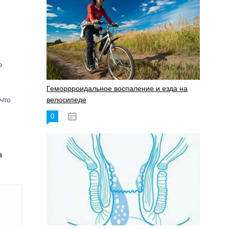
о
Геморрроидальное воспаление и езда на
что
велосипеде
0
17.11.2023
я