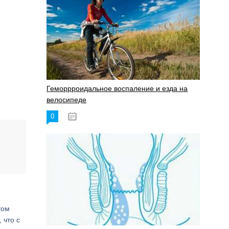
Геморрроидальное воспаление и езда на
велосипеде
0
17.11.2023
том
 что с