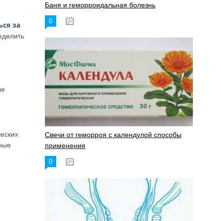
Баня и геморроидальная болезнь
0
17.11.2023
ся за
еделить
ые
ческих
Свечи от геморроя с календулой способы
нные
применения
0
17.11.2023