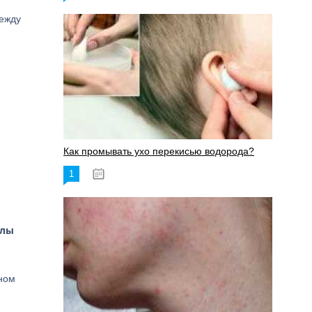
ежду
Как промывать ухо перекисью водорода?
1
08.03.2023
злы
ном