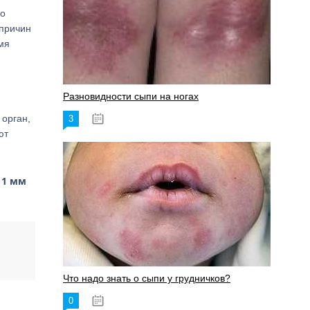
но
 причин
мя
Разновидности сыпи на ногах
 орган,
3
17.06.2023
ют
 1 мм
Что надо знать о сыпи у грудничков?
0
15.06.2023