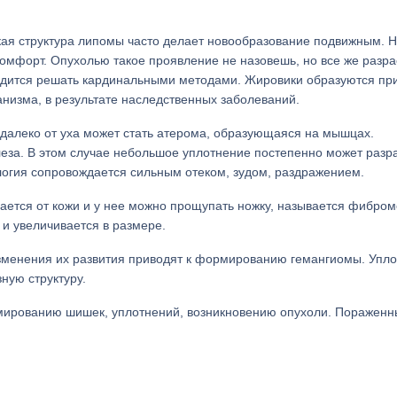
кая структура липомы часто делает новообразование подвижным. 
омфорт. Опухолью такое проявление не назовешь, но все же разр
ходится решать кардинальными методами. Жировики образуются пр
низма, в результате наследственных заболеваний.
алеко от уха может стать атерома, образующаяся на мышцах.
леза. В этом случае небольшое уплотнение постепенно может разра
ология сопровождается сильным отеком, зудом, раздражением.
ется от кожи и у нее можно прощупать ножку, называется фибром
 и увеличивается в размере.
зменения их развития приводят к формированию гемангиомы. Упл
ную структуру.
рмированию шишек, уплотнений, возникновению опухоли. Поражен