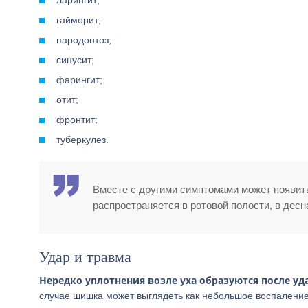
ларингит;
гайморит;
пародонтоз;
синусит;
фарингит;
отит;
фронтит;
туберкулез.
Вместе с другими симптомами может появить
распространяется в ротовой полости, в десн
Удар и травма
Нередко уплотнения возле уха образуются после уд
случае шишка может выглядеть как небольшое воспаление, 