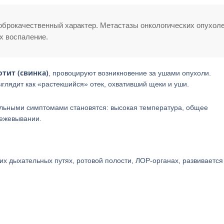
оброкачественный характер. Метастазы онкологических опухол
х воспаление.
тит (свинка)
, провоцируют возникновение за ушами опухоли.
глядит как «растекшийся» отек, охвативший щеки и уши.
ельными симптомами становятся: высокая температура, общее
режевывании.
их дыхательных путях, ротовой полости, ЛОР-органах, развивается