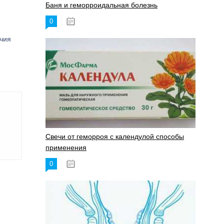
Баня и геморроидальная болезнь
0
17.11.2023
ичия
Свечи от геморроя с календулой способы
применения
0
17.11.2023