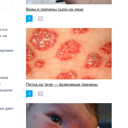
Виды и причины сыпи на лице
0
17.06.2023
ется
н не
жировая
чика
н
Пятна на теле — возможные причины
лишком
4
18.06.2023
ка дает