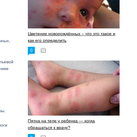
Цветение новорождённых – что это такое и
как его определить
чных,
0
19.06.2023
итьевой
нике
ры.
Пятна на теле у ребенка — когда
ноги
обращаться к врачу?