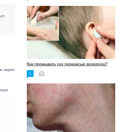
яет
Как промывать ухо перекисью водорода?
и через
1
08.03.2023
ение.