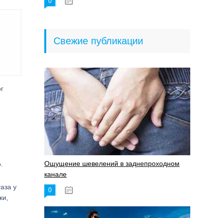
0
18.06.2023
Свежие публикации
г
Ощущение шевелений в заднепроходном
.
канале
аза у
0
17.11.2023
ки,