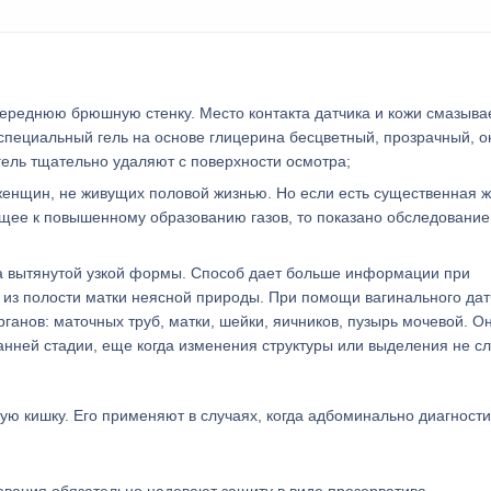
ереднюю брюшную стенку. Место контакта датчика и кожи смазыва
специальный гель на основе глицерина бесцветный, прозрачный, о
гель тщательно удаляют с поверхности осмотра;
енщин, не живущих половой жизнью. Но если есть существенная 
дущее к повышенному образованию газов, то показано обследование
а вытянутой узкой формы. Способ дает больше информации при
я из полости матки неясной природы. При помощи вагинального дат
ганов: маточных труб, матки, шейки, яичников, пузырь мочевой. О
анней стадии, еще когда изменения структуры или выделения не с
ю кишку. Его применяют в случаях, когда адбоминально диагности