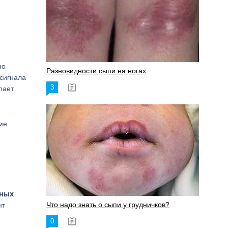
но
Разновидности сыпи на ногах
 сигнала
3
17.06.2023
пает
ме
чных
Что надо знать о сыпи у грудничков?
нт
0
15.06.2023