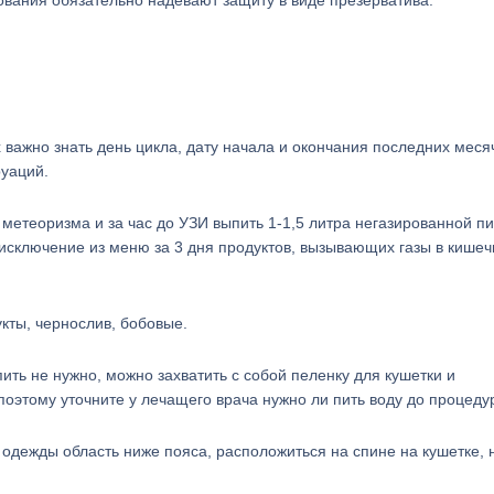
дования обязательно надевают защиту в виде презерватива.
 важно знать день цикла, дату начала и окончания последних меся
руаций.
 метеоризма и за час до УЗИ выпить 1-1,5 литра негазированной п
 исключение из меню за 3 дня продуктов, вызывающих газы в кишеч
кты, чернослив, бобовые.
ить не нужно, можно захватить с собой пеленку для кушетки и
поэтому уточните у лечащего врача нужно ли пить воду до процеду
одежды область ниже пояса, расположиться на спине на кушетке, 