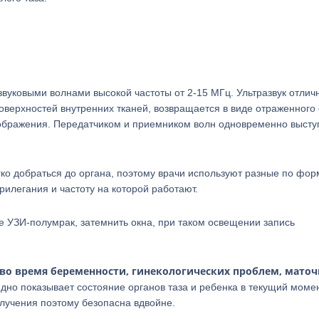
звуковыми волнами высокой частоты от 2-15 МГц. Ультразвук отлич
поверхностей внутренних тканей, возвращается в виде отраженного
изображения. Передатчиком и приемником волн одновременно высту
гко добраться до органа, поэтому врачи используют разные по фор
легания и частоту на которой работают.
е УЗИ-полумрак, затемнить окна, при таком освещении запись
во время беременности, гинекологических проблем, мато
дно показывает состояние органов таза и ребенка в текущий моме
лучения поэтому безопасна вдвойне.