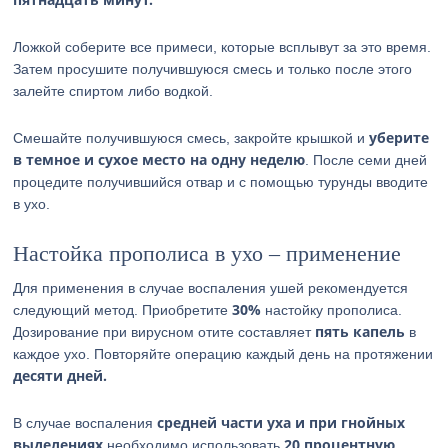
Ложкой соберите все примеси, которые всплывут за это время.
Затем просушите получившуюся смесь и только после этого
залейте спиртом либо водкой.
уберите
Смешайте получившуюся смесь, закройте крышкой и
в темное и сухое место на одну неделю
. После семи дней
процедите получившийся отвар и с помощью турунды вводите
в ухо.
Настойка прополиса в ухо – применение
Для применения в случае воспаления ушей рекомендуется
30%
следующий метод. Приобретите
настойку прополиса.
пять капель
Дозирование при вирусном отите составляет
в
каждое ухо. Повторяйте операцию каждый день на протяжении
десяти дней.
средней части уха и при гнойных
В случае воспаления
выделениях
20 процентную
необходимо использовать