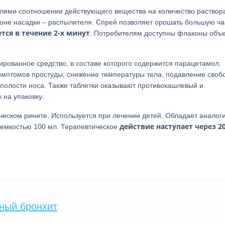
плями соотношении действующего вещества на количество раствор
оне насадки – распылителя. Спрей позволяет орошать большую ча
тся в течение 2-х минут
. Потребителям доступны флаконы объ
рованное средство, в составе которого содержится парацетамол.
имптомов простуды, снижение температуры тела, подавление своб
 полости носа. Также таблетки оказывают противокашлевый и
 на упаковку.
ическом рините. Используется при лечении детей. Обладает анало
действие наступает через 2
х емкостью 100 мл. Терапевтическое
вный бронхит