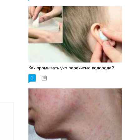
Как промывать ухо перекисью водорода?
1
08.03.2023