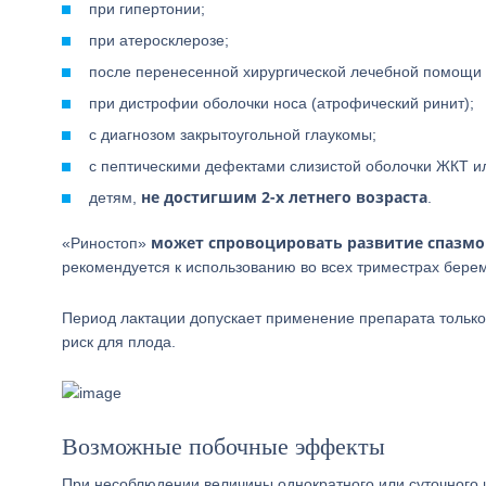
при гипертонии;
при атеросклерозе;
после перенесенной хирургической лечебной помощи 
при дистрофии оболочки носа (атрофический ринит);
с диагнозом закрытоугольной глаукомы;
с пептическими дефектами слизистой оболочки ЖКТ и
не достигшим 2-х летнего возраста
детям,
.
может спровоцировать развитие спазмов
«Риностоп»
рекомендуется к использованию во всех триместрах бере
Период лактации допускает применение препарата только
риск для плода.
Возможные побочные эффекты
При несоблюдении величины однократного или суточного