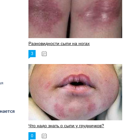
Разновидности сыпи на ногах
3
17.06.2023
ая
нается
Что надо знать о сыпи у грудничков?
0
15.06.2023