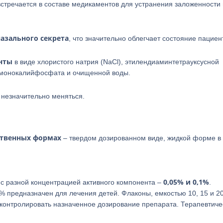
встречается в составе медикаментов для устранения заложенности
азального секрета
, что значительно облегчает состояние пациен
нты
в виде хлористого натрия (NaCl), этилендиаминтетрауксусной
 монокалийфосфата и очищенной воды.
 незначительно меняться.
ственных формах
– твердом дозированном виде, жидкой форме в
0,05% и 0,1%
с разной концентрацией активного компонента –
.
% предназначен для лечения детей. Флаконы, емкостью 10, 15 и 20
онтролировать назначенное дозирование препарата. Терапевтиче