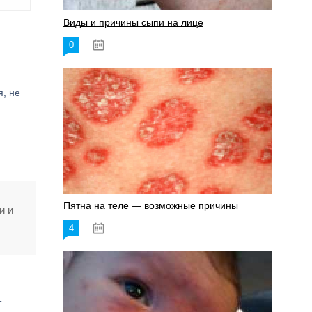
Виды и причины сыпи на лице
0
17.06.2023
, не
Пятна на теле — возможные причины
и и
4
18.06.2023
т