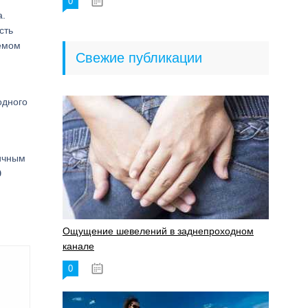
0
18.06.2023
а.
сть
емом
Свежие публикации
одного
гичным
0
Ощущение шевелений в заднепроходном
канале
0
17.11.2023