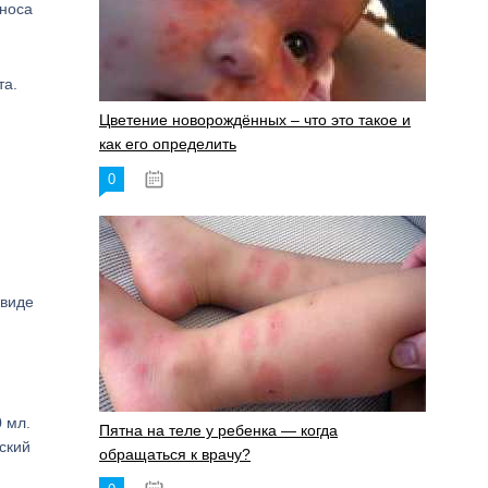
 носа
та.
Цветение новорождённых – что это такое и
как его определить
0
19.06.2023
 виде
 мл.
Пятна на теле у ребенка — когда
ский
обращаться к врачу?