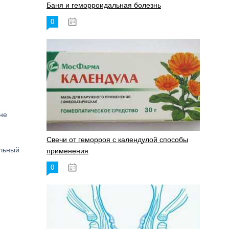
Баня и геморроидальная болезнь
0
17.11.2023
 не
Свечи от геморроя с календулой способы
альный
применения
0
17.11.2023