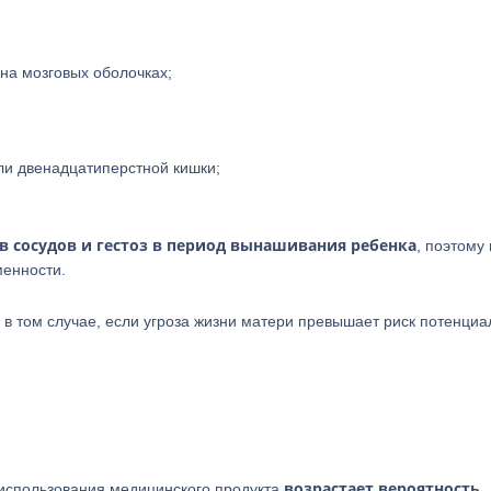
на мозговых оболочках;
ли двенадцатиперстной кишки;
 сосудов и гестоз в период вынашивания ребенка
, поэтому
менности.
 в том случае, если угроза жизни матери превышает риск потенци
возрастает вероятность
 использования медицинского продукта