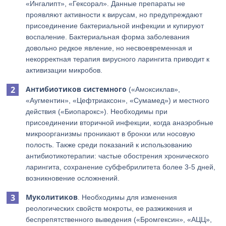
«Ингалипт», «Гексорал». Данные препараты не
проявляют активности к вирусам, но предупреждают
присоединение бактериальной инфекции и купируют
воспаление. Бактериальная форма заболевания
довольно редкое явление, но несвоевременная и
некорректная терапия вирусного ларингита приводит к
активизации микробов.
Антибиотиков системного
(«Амоксиклав»,
«Аугментин», «Цефтриаксон», «Сумамед») и местного
действия («Биопарокс»). Необходимы при
присоединении вторичной инфекции, когда анаэробные
микроорганизмы проникают в бронхи или носовую
полость. Также среди показаний к использованию
антибиотикотерапии: частые обострения хронического
ларингита, сохранение субфебрилитета более 3-5 дней,
возникновение осложнений.
Муколитиков
. Необходимы для изменения
реологических свойств мокроты, ее разжижения и
беспрепятственного выведения («Бромгексин», «АЦЦ»,