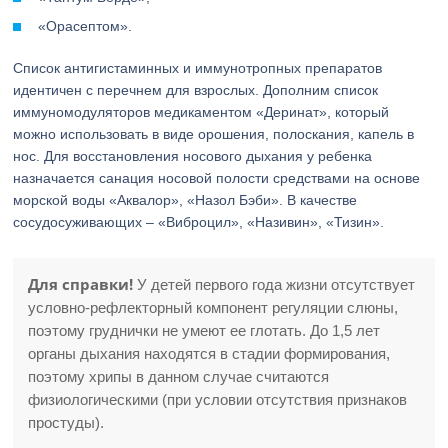
«Орасептом».
Список антигистаминных и иммунотропных препаратов
идентичен с перечнем для взрослых. Дополним список
иммуномодуляторов медикаментом «Деринат», который
можно использовать в виде орошения, полоскания, капель в
нос. Для восстановления носового дыхания у ребенка
назначается санация носовой полости средствами на основе
морской воды «Аквалор», «Назол Бэби». В качестве
сосудосуживающих – «Виброцил», «Називин», «Тизин».
Для справки!
У детей первого года жизни отсутствует
условно-рефлекторный компонент регуляции слюны,
поэтому груднички не умеют ее глотать. До 1,5 лет
органы дыхания находятся в стадии формирования,
поэтому хрипы в данном случае считаются
физиологическими (при условии отсутствия признаков
простуды).