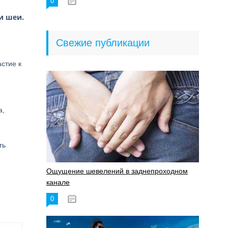
0
18.06.2023
и шеи.
Свежие публикации
стие к
а,
ть
Ощущение шевелений в заднепроходном
канале
0
17.11.2023