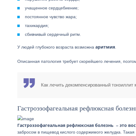
учащенное сердцебиение;
постоянное чувство жара;
тахикардия;
сбивчивый сердечный ритм.
аритмия
У людей глубокого возраста возможна
.
Описанная патология требует скорейшего лечения, поэто
Как лечить декомпенсированный тонзиллит м
Гастроэзофагеальная рефлюксная болезн
Гастроэзофагеальная рефлюксная болезнь – это в
забросом в пищевод кислого содержимого желудка. Такая