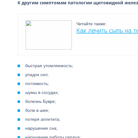
К другим симптомам патологии щитовидной желез
Читайте также:
Как лечить сыпь на т
быстрая утомляемость;
упадок сил;
потливость;
шумы в сосудах;
болезнь Бувре;
боли в шее;
потеря аппетита;
нарушение сна;
нарушение работы сердца;