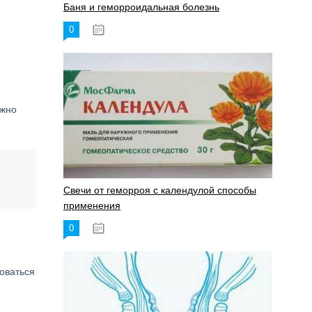
Баня и геморроидальная болезнь
0
17.11.2023
ажно
Свечи от геморроя с календулой способы
применения
0
17.11.2023
ловаться