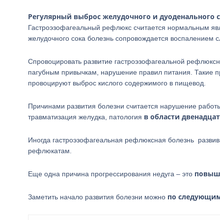
Регулярный выброс желудочного и дуоденального 
Гастроэзофагеальный рефлюкс считается нормальным яв
желудочного сока болезнь сопровождается воспалением с
Спровоцировать развитие гастроэзофагеальной рефлюкс
пагубным привычкам, нарушение правил питания. Такие пр
провоцируют выброс кислого содержимого в пищевод.
Причинами развития болезни считается нарушение работ
в области двенадца
травматизация желудка, патология
Иногда гастроэзофагеальная рефлюксная болезнь развива
рефлюкатам.
повыше
Еще одна причина прогрессирования недуга – это
по следующим
Заметить начало развития болезни можно