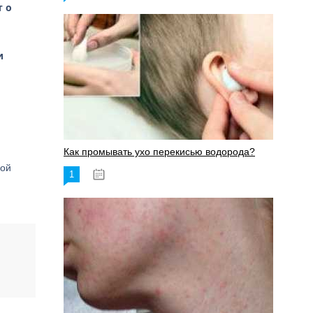
т о
и
Как промывать ухо перекисью водорода?
ной
1
08.03.2023