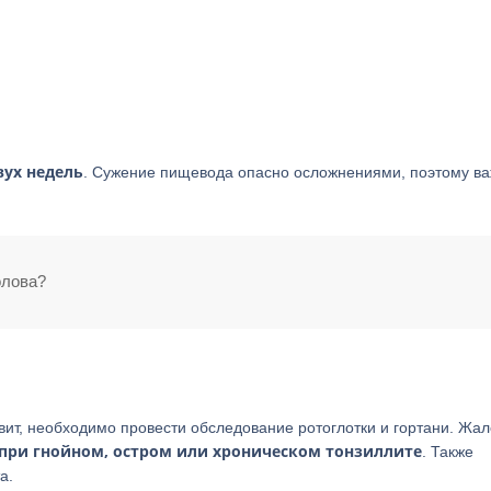
вух недель
. Сужение пищевода опасно осложнениями, поэтому в
олова?
авит, необходимо провести обследование ротоглотки и гортани. Жа
 при гнойном, остром или хроническом тонзиллите
. Также
а.