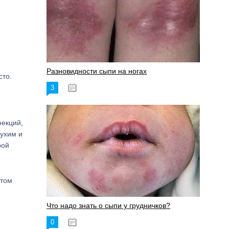
Разновидности сыпи на ногах
сто.
3
17.06.2023
екций,
сухим и
рой
птом
Что надо знать о сыпи у грудничков?
0
15.06.2023