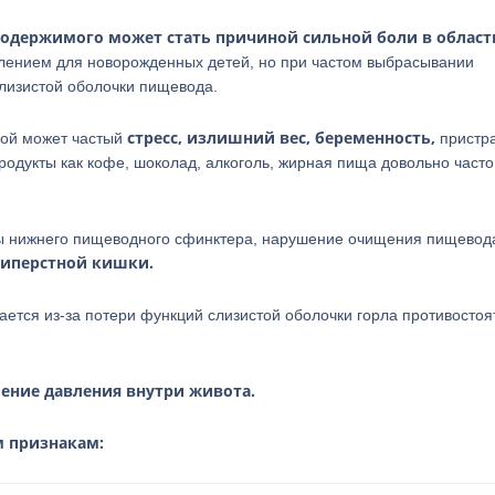
содержимого может стать причиной сильной боли в област
лением для новорожденных детей, но при частом выбрасывании
лизистой оболочки пищевода.
стресс, излишний вес, беременность,
ной может частый
пристра
одукты как кофе, шоколад, алкоголь, жирная пища довольно часто
ы нижнего пищеводного сфинктера, нарушение очищения пищевод
типерстной кишки.
ется из-за потери функций слизистой оболочки горла противостоя
ние давления внутри живота.
 признакам: