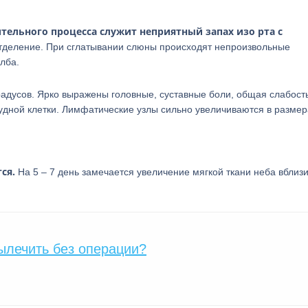
ельного процесса служит неприятный запах изо рта с
еление. При сглатывании слюны происходят непроизвольные
лба.
радусов. Ярко выражены головные, суставные боли, общая слабость
рудной клетки. Лимфатические узлы сильно увеличиваются в размер
ся.
На 5 – 7 день замечается увеличение мягкой ткани неба вблиз
ылечить без операции?