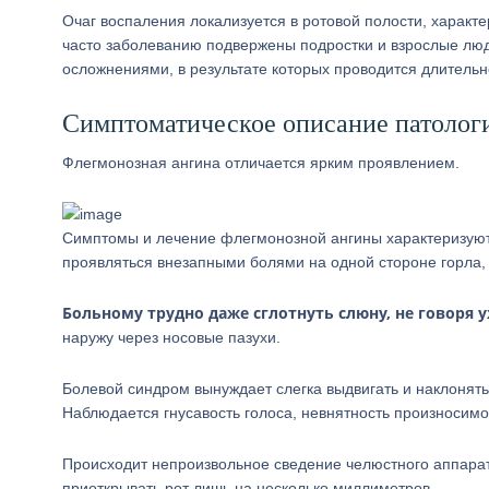
Очаг воспаления локализуется в ротовой полости, харак
часто заболеванию подвержены подростки и взрослые люд
осложнениями, в результате которых проводится длитель
Симптоматическое описание патолог
Флегмонозная ангина отличается ярким проявлением.
Симптомы и лечение флегмонозной ангины характеризуют
проявляться внезапными болями на одной стороне горла, 
Больному трудно даже сглотнуть слюну, не говоря 
наружу через носовые пазухи.
Болевой синдром вынуждает слегка выдвигать и наклонять 
Наблюдается гнусавость голоса, невнятность произносимо
Происходит непроизвольное сведение челюстного аппарат
приоткрывать рот лишь на несколько миллиметров.