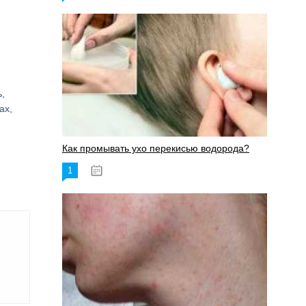
,
ах,
Как промывать ухо перекисью водорода?
и
1
08.03.2023