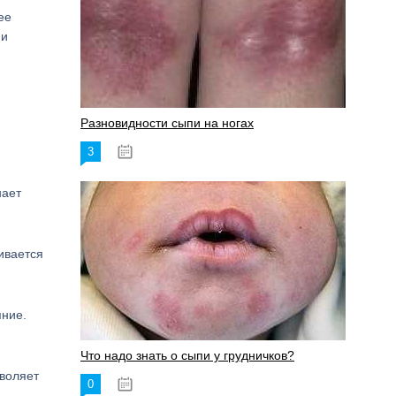
ее
ми
Разновидности сыпи на ногах
3
17.06.2023
нает
ивается
яние.
Что надо знать о сыпи у грудничков?
воляет
0
15.06.2023