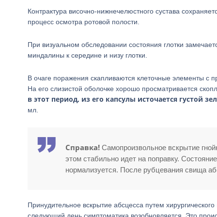
Контрактура височно-нижнечелюстного сустава сохраняетс
процесс осмотра ротовой полости.
При визуальном обследовании состояния глотки замечает
миндалины к середине и низу глотки.
В очаге поражения скапливаются клеточные элементы с п
На его слизистой оболочке хорошо просматривается скоп
в этот период, из его капсулы источается густой зе
мл.
Справка!
Самопроизвольное вскрытие гнойн
этом стабильно идет на поправку. Состояние
нормализуется. После рубцевания свища аб
Принудительное вскрытие абсцесса путем хирургического
следующий день симптоматика возобновляется. Это происх