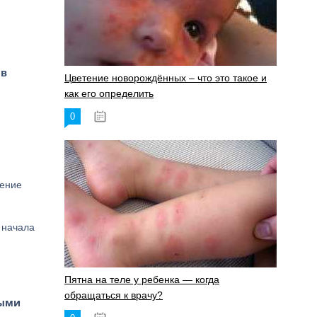
ов
Цветение новорождённых – что это такое и
как его определить
0
19.06.2023
нение
 начала
Пятна на теле у ребенка — когда
обращаться к врачу?
ными