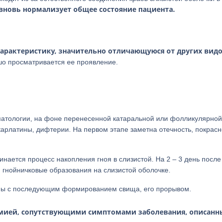
вновь нормализует общее состояние пациента.
арактеристику, значительно отличающуюся от других вид
о просматривается ее проявление.
патологии, на фоне перенесенной катаральной или фолликулярной
карлатины, дифтерии. На первом этапе заметна отечность, покрас
нается процесс накопления гноя в слизистой. На 2 – 3 день после
гнойничковые образования на слизистой оболочке.
оны с последующим формированием свища, его прорывом.
рмией, сопутствующими симптомами заболевания, описан