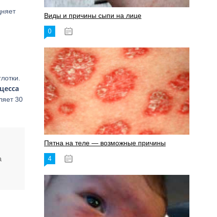
дняет
Виды и причины сыпи на лице
0
17.06.2023
лотки.
цесса
ляет 30
Пятна на теле — возможные причины
а
4
18.06.2023