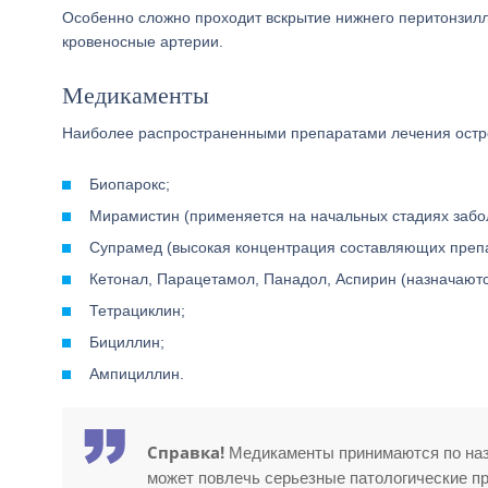
Особенно сложно проходит вскрытие нижнего перитонзилля
кровеносные артерии.
Медикаменты
Наиболее распространенными препаратами лечения остро
Биопарокс;
Мирамистин (применяется на начальных стадиях забо
Супрамед (высокая концентрация составляющих препар
Кетонал, Парацетамол, Панадол, Аспирин (назначаютс
Тетрациклин;
Бициллин;
Ампициллин.
Справка!
Медикаменты принимаются по наз
может повлечь серьезные патологические п