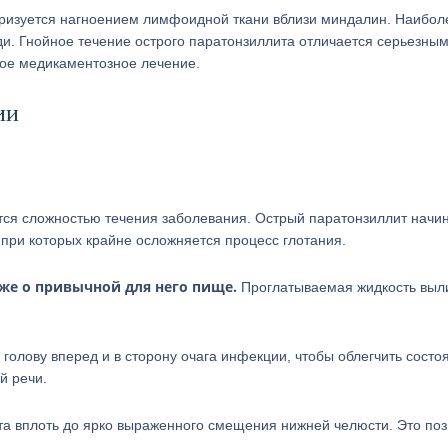
теризуется нагноением лимфоидной ткани вблизи миндалин. Наибол
и. Гнойное течение острого паратонзиллита отличается серьезны
ное медикаментозное лечение.
ии
ся сложностью течения заболевания. Острый паратонзиллит начи
при которых крайне осложняется процесс глотания.
уже о привычной для него пище.
Проглатываемая жидкость выл
голову вперед и в сторону очага инфекции, чтобы облегчить состо
й речи.
а вплоть до ярко выраженного смещения нижней челюсти. Это поз