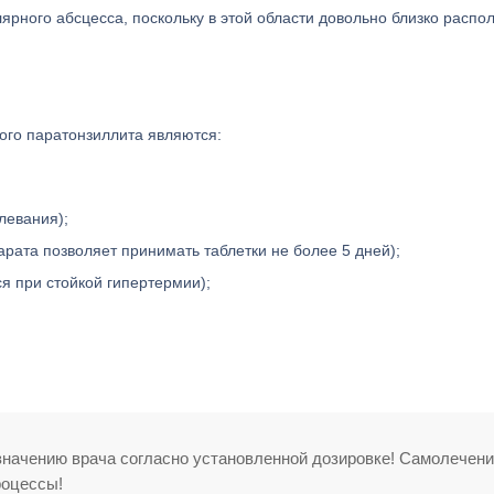
рного абсцесса, поскольку в этой области довольно близко расп
го паратонзиллита являются:
левания);
ата позволяет принимать таблетки не более 5 дней);
я при стойкой гипертермии);
начению врача согласно установленной дозировке! Самолечен
роцессы!