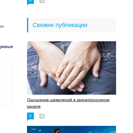
0
18.06.2023
Свежие публикации
ае
димые
Ощущение шевелений в заднепроходном
канале
0
17.11.2023