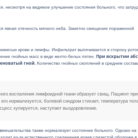
я, несмотря на видимое улучшение состояния больного, что затру
ся явная отечность мягкого неба. Заметно смещение пораженной
римесью крови и лимфы. Инфильтрат выпячивается в сторону ротог
При вскрытии абс
ление гнойных масс в виде желто-белых пятен.
леноватый гной.
Количество гнойных скоплений в среднем состав
ого воспаления лимфоидной ткани образует свищ. Пациент при
 его нормализуется, болевой синдром стихает, температура тел
сцесс купируется, наступает выздоровление.
 вмешательства также нормализует состояние больного. Однако на
одит из-за естественного соединения краев слизистой оболочки в