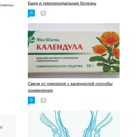
Баня и геморроидальная болезнь
оложены
0
17.11.2023
Свечи от геморроя с календулой способы
применения
0
17.11.2023
ие