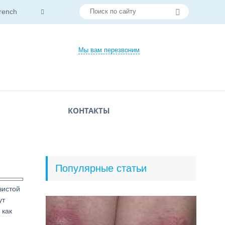
rench
Мы вам перезвоним
КОНТАКТЫ
Популярные статьи
зистой
ут
 как