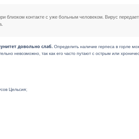
ри близком контакте с уже больным человеком. Вирус передае
а.
мунитет довольно слаб.
Определить наличие герпеса в горле мо
ельно невозможно, так как его часто путают с острым или хрониче
усов Цельсия;