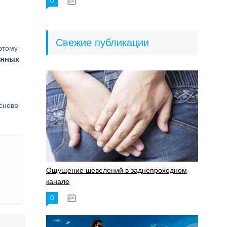
0
18.06.2023
Свежие публикации
этому
онных
снове
Ощущение шевелений в заднепроходном
канале
0
17.11.2023