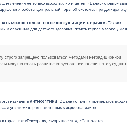
но для лечения не только взрослых, но и детей. «Валацикловир» за
нарушениях работы центральной нервной системы, при дегидратац
нять можно только после консультации с врачом.
Так как
ми и опасными для детского здоровья, лечить герпес в горле у м
нту строго запрещено пользоваться методами нетрадиционной
сы могут вызвать развитие вирусного воспаления, что ухудшит
антисептики
могут назначить
. В данную группу препаратов входя
есс и уничтожить ряд патогенных микроорганизмов.
 в горле, как «Гексорал», «Фарингосепт», «Септолете».