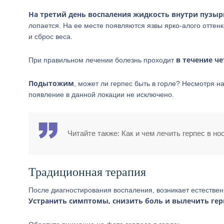
На третий день воспаления жидкость внутри пузыр
лопается. На ее месте появляются язвы ярко-алого оттен
и сброс веса.
в течение ч
При правильном лечении болезнь проходит
Подытожим
, может ли герпес быть в горле? Несмотря на
появление в данной локации не исключено.
Читайте также: Как и чем лечить герпес в но
Традиционная терапия
После диагностирования воспаления, возникает естественн
Устранить симптомы, снизить боль и вылечить гер