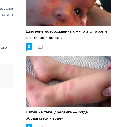
азования
ппетита
Цветение новорождённых – что это такое и
как его определить
0
19.06.2023
 его
?
Пятна на теле у ребенка — когда
обращаться к врачу?