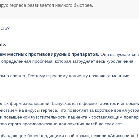
рус герпеса развивается намного быстрее.
ости?
ых
ием местных противовирусных препаратов.
Они выпускаются 
т определенная проблема, которая затрудняет весь курс лечения.
вольно сложно. Поэтому взрослому пациенту назначают мощные
желых форм заболеваний. Выпускается в форме таблеток и инъекци
ствием на вирусы герпеса, что позволяет за короткое время устр
и повышенной чувствительности пациента к составляющим препар
во строго противопоказано для лечения детей до трех лет.
а, обладающее более щадящими свойствами, нежели «Ацикловир». 