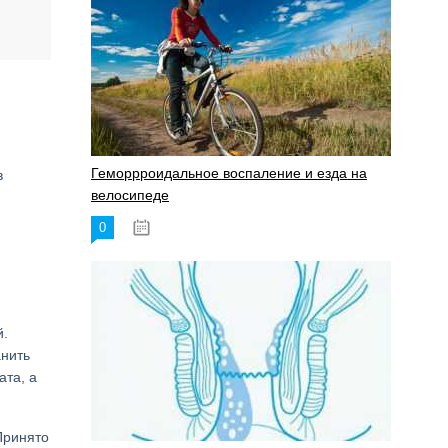
Геморрроидальное воспаление и езда на
в
велосипеде
0
17.11.2023
й.
анить
ата, а
Принято