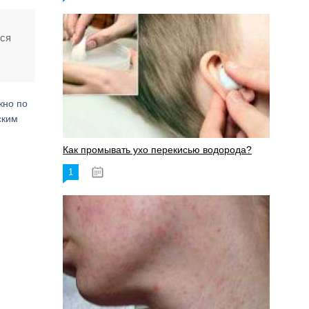
тся
жно по
ским
Как промывать ухо перекисью водорода?
1
08.03.2023