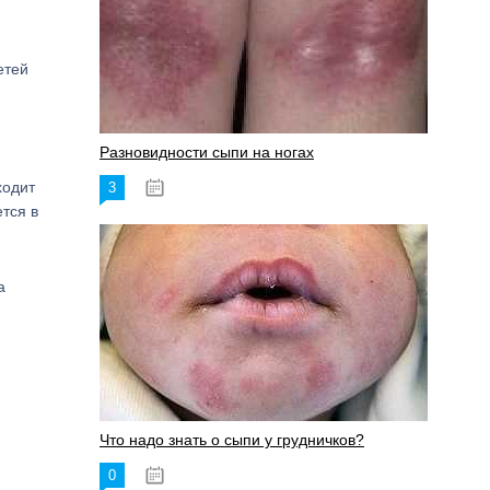
етей
Разновидности сыпи на ногах
ходит
3
17.06.2023
ется в
а
Что надо знать о сыпи у грудничков?
0
15.06.2023