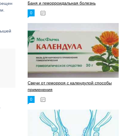
Баня и геморроидальная болезнь
прещен
ии.
0
17.11.2023
алышей
Свечи от геморроя с календулой способы
применения
0
17.11.2023
т