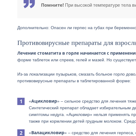
Помните!
При высокой температуре тела ви
Дополнительно: Опасен ли герпес на губах при беременн
Противовирусные препараты для взросл
Лечение стоматита в горле начинается с применен
форме таблеток или спреев, гелей и мазей. Но существуе
Из-за локализации пузырьков, смазать больное горло до
противовирусные препараты в таблетированной форме:
Ацикловир
«
» – сильное средство для лечения тя
Синтетический препарат обладает избирательным дей
симптомы недуга. «Ацикловир» нельзя применять пр
также при кормлении детей грудным молоком. Средст
Валацикловир
«
» – средство для лечения герпес