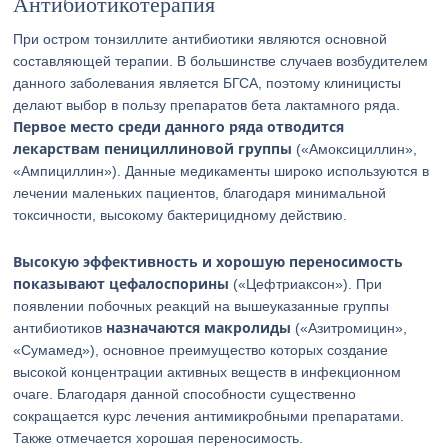
Антибиотикотерапия
При остром тонзиллите антибиотики являются основной
составляющей терапии. В большинстве случаев возбудителем
данного заболевания является БГСА, поэтому клиницисты
делают выбор в пользу препаратов бета лактамного ряда.
Первое место среди данного ряда отводится
лекарствам пенициллиновой группы
(«Амоксициллин»,
«Ампициллин»). Данные медикаменты широко используются в
лечении маленьких пациентов, благодаря минимальной
токсичности, высокому бактерицидному действию.
Высокую эффективность и хорошую переносимость
показывают цефалоспорины
(«Цефтриаксон»). При
появлении побочных реакций на вышеуказанные группы
назначаются макролиды
антибиотиков
(«Азитромицин»,
«Сумамед»), основное преимущество которых создание
высокой концентрации активных веществ в инфекционном
очаге. Благодаря данной способности существенно
сокращается курс лечения антимикробными препаратами.
Также отмечается хорошая переносимость.