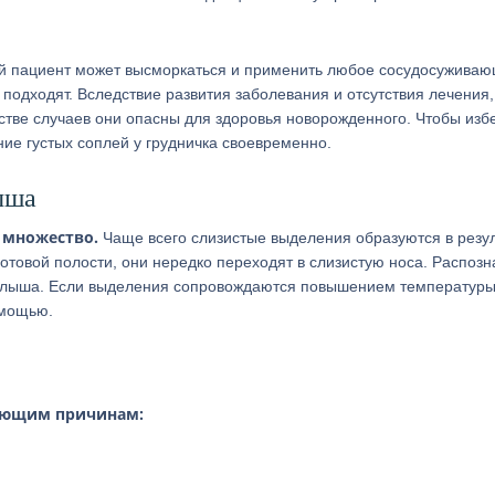
й пациент может высморкаться и применить любое сосудосужива
 подходят. Вследствие развития заболевания и отсутствия лечения,
стве случаев они опасны для здоровья новорожденного. Чтобы изб
ние густых соплей у грудничка своевременно.
ыша
 множество.
Чаще всего слизистые выделения образуются в резу
товой полости, они нередко переходят в слизистую носа. Распозна
малыша. Если выделения сопровождаются повышением температуры
омощью.
ующим причинам: