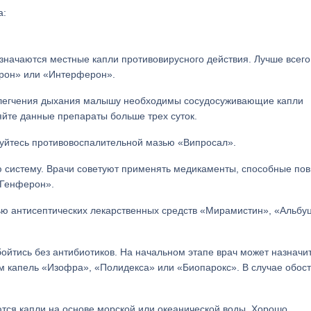
а:
значаются местные капли противовирусного действия. Лучше всего
ерон» или «Интерферон».
легчения дыхания малышу необходимы сосудосуживающие капли
йте данные препараты больше трех суток.
уйтесь противовоспалительной мазью «Випросал».
систему. Врачи советуют применять медикаменты, способные пов
«Генферон».
ю антисептических лекарственных средств «Мирамистин», «Альбу
ойтись без антибиотиков. На начальном этапе врач может назначи
 капель «Изофра», «Полидекса» или «Биопарокс». В случае обос
тся капли на основе морской или океанической воды. Хорошо