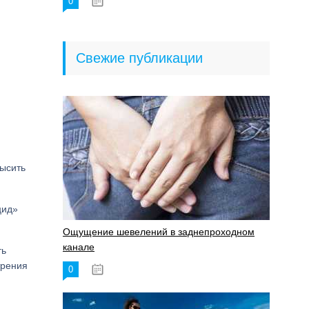
0
18.06.2023
Свежие публикации
ысить
цид»
Ощущение шевелений в заднепроходном
канале
ть
трения
0
17.11.2023