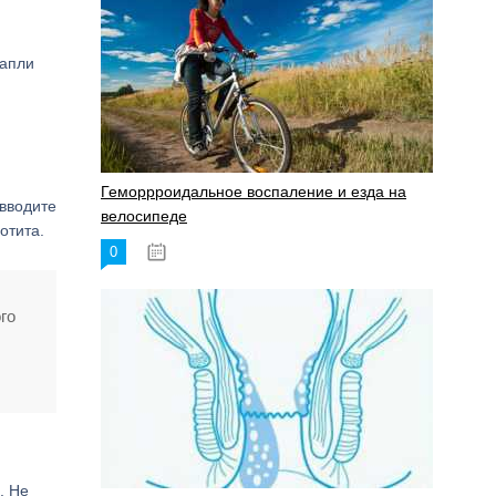
капли
Геморрроидальное воспаление и езда на
 вводите
велосипеде
отита.
0
17.11.2023
го
. Не