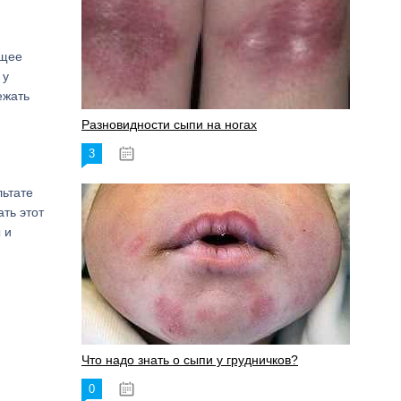
ющее
 у
ежать
Разновидности сыпи на ногах
3
17.06.2023
льтате
ть этот
 и
Что надо знать о сыпи у грудничков?
0
15.06.2023