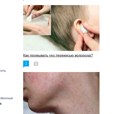
Как промывать ухо перекисью водорода?
1
08.03.2023
тить
твенные
я