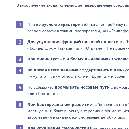
В курс лечения входят следующие лекарственные средств
вирусном характере
При
заболевания, ребенку на
воспользоваться такими препаратами, как «Гриппф
Для улучшения функций носовой полости
и об
«Колларгол», «Називин» или «Отривин». Не применя
При очень густых и белых выделениях
воспольз
Во время всего лечения
поддерживайте иммунную 
иммунитет. К ним относят капли «Деринат» и свечи 
промывать носовые пути
Не забывайте
с помощь
или «Протаргол».
При бактериальном развитии
заболевания не об
местную антибактериальную терапию с применением
заболевания назначаются системные антибиотики.
Для улучшения самочувствия
пациенту назначаю