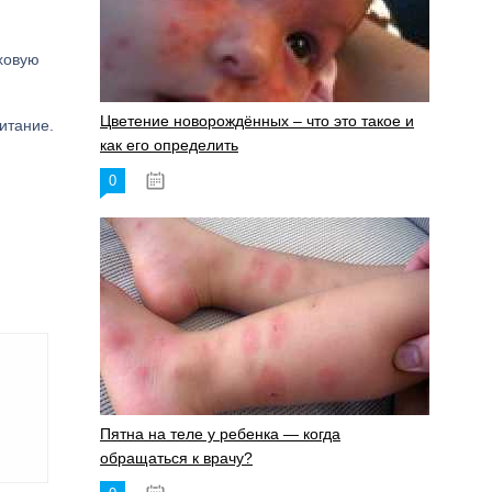
ховую
Цветение новорождённых – что это такое и
итание.
как его определить
0
19.06.2023
Пятна на теле у ребенка — когда
обращаться к врачу?