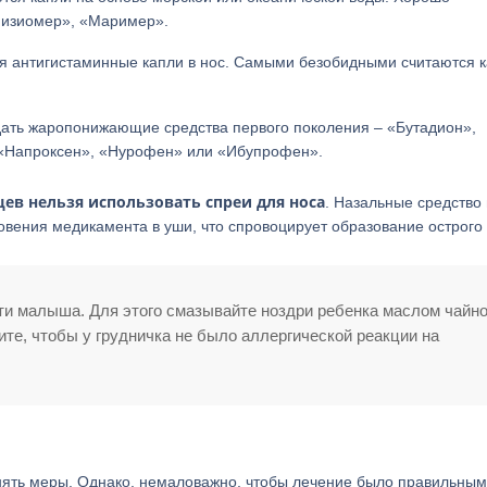
Физиомер», «Маример».
 антигистаминные капли в нос. Самыми безобидными считаются 
дать жаропонижающие средства первого поколения – «Бутадион»,
 «Напроксен», «Нурофен» или «Ибупрофен».
ев нельзя использовать спреи для носа
. Назальные средство
овения медикамента в уши, что спровоцирует образование острого 
ти малыша. Для этого смазывайте ноздри ребенка маслом чайно
те, чтобы у грудничка не было аллергической реакции на
нять меры. Однако, немаловажно, чтобы лечение было правильным