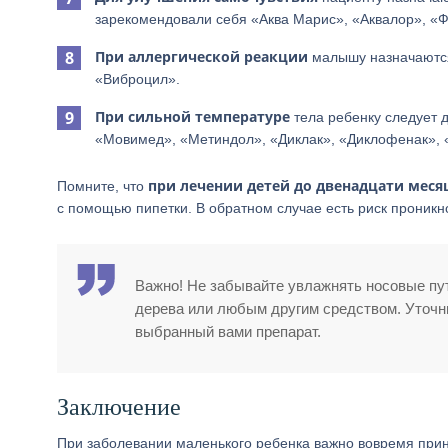
зарекомендовали себя «Аква Марис», «Аквалор», «
При аллергической реакции
малышу назначаются
«Виброцил».
При сильной температуре
тела ребенку следует 
«Мовимед», «Метиндол», «Диклак», «Диклофенак»,
при лечении детей до двенадцати месяц
Помните, что
с помощью пипетки. В обратном случае есть риск проникн
Важно! Не забывайте увлажнять носовые пу
дерева или любым другим средством. Уточни
выбранный вами препарат.
Заключение
При заболевании маленького ребенка важно вовремя при