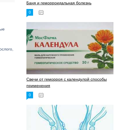
Баня и геморроидальная болезнь
0
17.11.2023
ные
ослого,
Свечи от геморроя с календулой способы
применения
0
17.11.2023