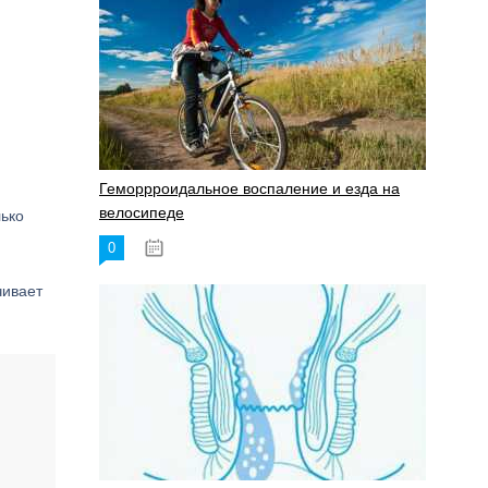
Геморрроидальное воспаление и езда на
велосипеде
лько
0
17.11.2023
чивает