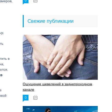
0
18.06.2023
змеров,
Свежие публикации
цу,
ть
тить в
на,
ются.
 в
Ощущение шевелений в заднепроходном
канале
е
жкой
0
17.11.2023