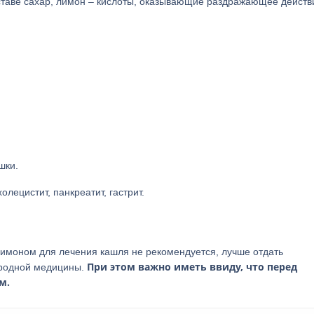
оставе сахар, лимон – кислоты, оказывающие раздражающее действ
шки.
лецистит, панкреатит, гастрит.
имоном для лечения кашля не рекомендуется, лучше отдать
При этом важно иметь ввиду, что перед
ародной медицины.
м.