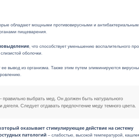
оторые обладают мощными противовирусными и антибактериальным
органами пищеварения.
юновыделение
, что способствует уменьшению воспалительного про
 слизистой оболочки.
т ее вывод из организма. Также этим путем элиминируются вирусны
оровлению.
 – правильно выбрать мед. Он должен быть натурального
и дягеля. Следует отдавать предпочтение меду темного цвета.
который оказывает стимулирующее действие на систему
остудных патологий
– слабостью, высокой температурой, кашле