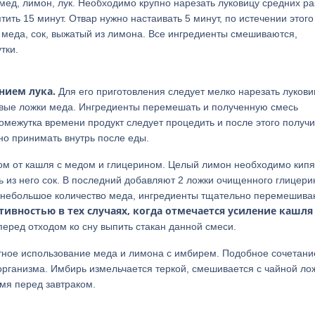
мед, лимон, лук. Необходимо крупно нарезать луковицу средних ра
тить 15 минут. Отвар нужно настаивать 5 минут, по истечении этого
 меда, сок, выжатый из лимона. Все ингредиенты смешиваются,
тки.
нием лука.
Для его приготовления следует мелко нарезать лукови
овые ложки меда. Ингредиенты перемешать и полученную смесь
ромежутка времени продукт следует процедить и после этого получи
но принимать внутрь после еды.
м от кашля с медом и глицерином. Целый лимон необходимо кипя
ь из него сок. В последний добавляют 2 ложки очищенного глицери
я небольшое количество меда, ингредиенты тщательно перемешива
вностью в тех случаях, когда отмечается усиление кашля
еред отходом ко сну выпить стакан данной смеси.
тное использование меда и лимона с имбирем. Подобное сочетани
организма. Имбирь измельчается теркой, смешивается с чайной ло
мя перед завтраком.