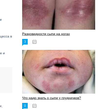
и
Разновидности сыпи на ногах
цесса в
3
17.06.2023
е и
Что надо знать о сыпи у грудничков?
м,
0
15.06.2023