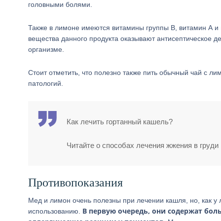
головными болями.
Также в лимоне имеются витамины группы В, витамин А и
вещества данного продукта оказывают антисептическое де
организме.
Стоит отметить, что полезно также пить обычный чай с л
патологий.
Как лечить гортанный кашель?
Читайте о способах лечения жжения в груди 
Противопоказания
Мед и лимон очень полезны при лечении кашля, но, как у 
В первую очередь, они содержат бо
использованию.