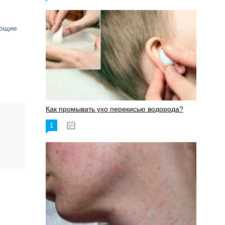
яющие
Как промывать ухо перекисью водорода?
1
08.03.2023