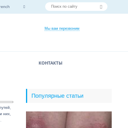
rench
Мы вам перезвоним
КОНТАКТЫ
Популярные статьи
путей,
и них,
.