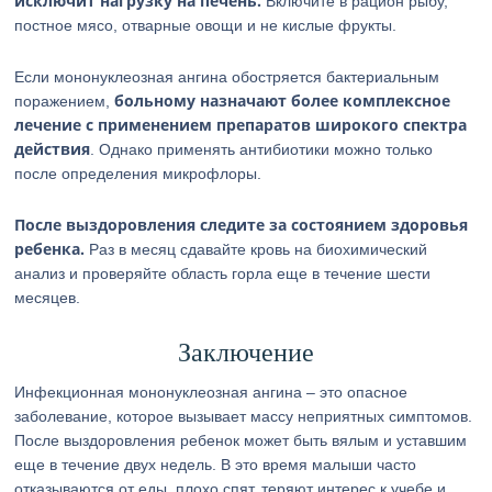
исключит нагрузку на печень.
Включите в рацион рыбу,
постное мясо, отварные овощи и не кислые фрукты.
Если мононуклеозная ангина обостряется бактериальным
больному назначают более комплексное
поражением,
лечение с применением препаратов широкого спектра
действия
. Однако применять антибиотики можно только
после определения микрофлоры.
После выздоровления следите за состоянием здоровья
ребенка.
Раз в месяц сдавайте кровь на биохимический
анализ и проверяйте область горла еще в течение шести
месяцев.
Заключение
Инфекционная мононуклеозная ангина – это опасное
заболевание, которое вызывает массу неприятных симптомов.
После выздоровления ребенок может быть вялым и уставшим
еще в течение двух недель. В это время малыши часто
отказываются от еды, плохо спят, теряют интерес к учебе и