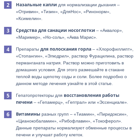
Назальные капли
для нормализации дыхания –
«Отривин», «Тизин», «ДляНос», «Ринонорм»,
«Ксимелин».
Средства для санации носоглотки
– «Аквалор»,
«Маример», «Но-соль», «Аква Марис».
для полоскания горла
Препараты
– «Хлорофиллипт»,
«Стопангин», «Элюдрил», раствор Фурацилина, раствор
перманганата натрия. Раствор можно приготовить в
домашних условия. Для этого размешайте в стакане
теплой воды щепотку соды и соли. Более подробно о
данном методе лечения узнайте в этой статье.
восстановления работы
Гепатопротекторы для
печени
– «Гепамерц», «Гептрал» или «Эссенциале».
Витамины
разных групп – «Тиамин», «Пиридоксин»,
«Цианокобаламин», «Рибофлавин», «Токоферол».
Данные препараты нормализуют обменные процессы в
печени и улучшат работу клеток.