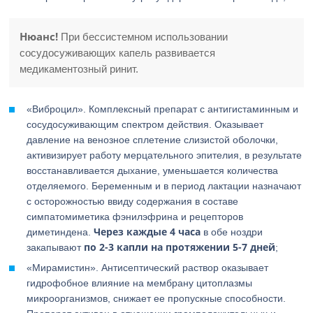
Нюанс!
При бессистемном использовании
сосудосуживающих капель развивается
медикаментозный ринит.
«Виброцил». Комплексный препарат с антигистаминным и
сосудосуживающим спектром действия. Оказывает
давление на венозное сплетение слизистой оболочки,
активизирует работу мерцательного эпителия, в результате
восстанавливается дыхание, уменьшается количества
отделяемого. Беременным и в период лактации назначают
с осторожностью ввиду содержания в составе
симпатомиметика фэнилэфрина и рецепторов
Через каждые 4 часа
диметиндена.
в обе ноздри
по 2-3 капли на протяжении 5-7 дней
закапывают
;
«Мирамистин». Антисептический раствор оказывает
гидрофобное влияние на мембрану цитоплазмы
микроорганизмов, снижает ее пропускные способности.