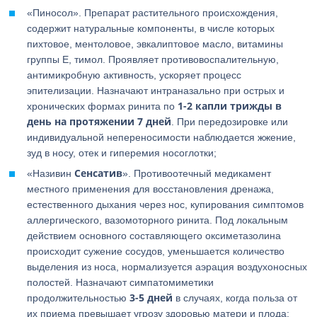
«Пиносол». Препарат растительного происхождения,
содержит натуральные компоненты, в числе которых
пихтовое, ментоловое, эвкалиптовое масло, витамины
группы Е, тимол. Проявляет противовоспалительную,
антимикробную активность, ускоряет процесс
эпителизации. Назначают интраназально при острых и
1-2 капли трижды в
хронических формах ринита по
день на протяжении 7 дней
. При передозировке или
индивидуальной непереносимости наблюдается жжение,
зуд в носу, отек и гиперемия носоглотки;
Сенсатив
«Називин
». Противоотечный медикамент
местного применения для восстановления дренажа,
естественного дыхания через нос, купирования симптомов
аллергического, вазомоторного ринита. Под локальным
действием основного составляющего оксиметазолина
происходит сужение сосудов, уменьшается количество
выделения из носа, нормализуется аэрация воздухоносных
полостей. Назначают симпатомиметики
3-5 дней
продолжительностью
в случаях, когда польза от
их приема превышает угрозу здоровью матери и плода;