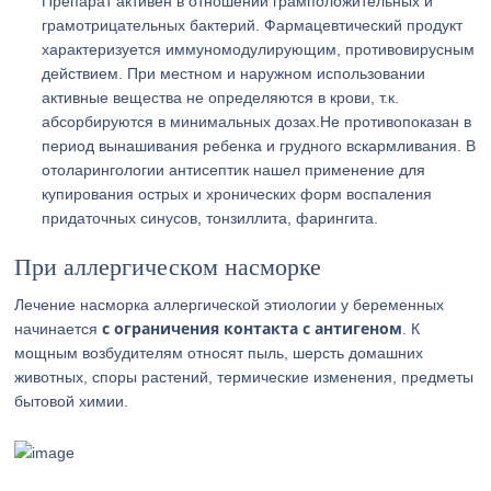
Препарат активен в отношении грамположительных и
грамотрицательных бактерий. Фармацевтический продукт
характеризуется иммуномодулирующим, противовирусным
действием. При местном и наружном использовании
активные вещества не определяются в крови, т.к.
абсорбируются в минимальных дозах.Не противопоказан в
период вынашивания ребенка и грудного вскармливания. В
отоларингологии антисептик нашел применение для
купирования острых и хронических форм воспаления
придаточных синусов, тонзиллита, фарингита.
При аллергическом насморке
Лечение насморка аллергической этиологии у беременных
с ограничения контакта с антигеном
начинается
. К
мощным возбудителям относят пыль, шерсть домашних
животных, споры растений, термические изменения, предметы
бытовой химии.