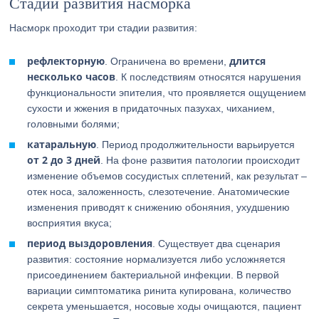
Стадии развития насморка
Насморк проходит три стадии развития:
рефлекторную
длится
. Ограничена во времени,
несколько часов
. К последствиям относятся нарушения
функциональности эпителия, что проявляется ощущением
сухости и жжения в придаточных пазухах, чиханием,
головными болями;
катаральную
. Период продолжительности варьируется
от 2 до 3 дней
. На фоне развития патологии происходит
изменение объемов сосудистых сплетений, как результат –
отек носа, заложенность, слезотечение. Анатомические
изменения приводят к снижению обоняния, ухудшению
восприятия вкуса;
период выздоровления
. Существует два сценария
развития: состояние нормализуется либо усложняется
присоединением бактериальной инфекции. В первой
вариации симптоматика ринита купирована, количество
секрета уменьшается, носовые ходы очищаются, пациент