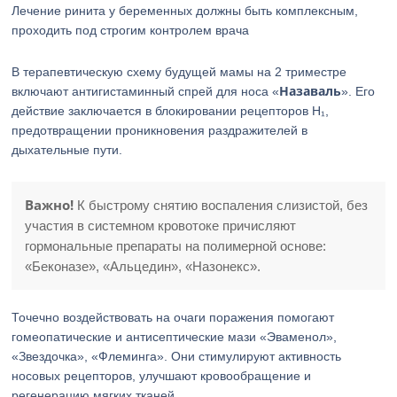
Лечение ринита у беременных должны быть комплексным,
проходить под строгим контролем врача
В терапевтическую схему будущей мамы на 2 триместре
Назаваль
включают антигистаминный спрей для носа «
». Его
действие заключается в блокировании рецепторов Н₁,
предотвращении проникновения раздражителей в
дыхательные пути.
Важно!
К быстрому снятию воспаления слизистой, без
участия в системном кровотоке причисляют
гормональные препараты на полимерной основе:
«Беконазе», «Альцедин», «Назонекс».
Точечно воздействовать на очаги поражения помогают
гомеопатические и антисептические мази «Эваменол»,
«Звездочка», «Флеминга». Они стимулируют активность
носовых рецепторов, улучшают кровообращение и
регенерацию мягких тканей.