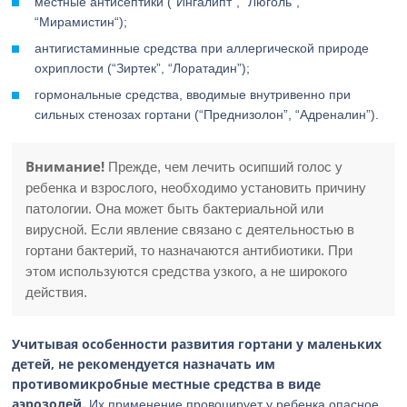
местные антисептики (“Ингалипт”, “Люголь”,
“Мирамистин“);
антигистаминные средства при аллергической природе
охриплости (“Зиртек”, “Лоратадин”);
гормональные средства, вводимые внутривенно при
сильных стенозах гортани (“Преднизолон”, “Адреналин”).
Внимание!
Прежде, чем лечить осипший голос у
ребенка и взрослого, необходимо установить причину
патологии. Она может быть бактериальной или
вирусной. Если явление связано с деятельностью в
гортани бактерий, то назначаются антибиотики. При
этом используются средства узкого, а не широкого
действия.
Учитывая особенности развития гортани у маленьких
детей, не рекомендуется назначать им
противомикробные местные средства в виде
аэрозолей.
Их применение провоцирует у ребенка опасное