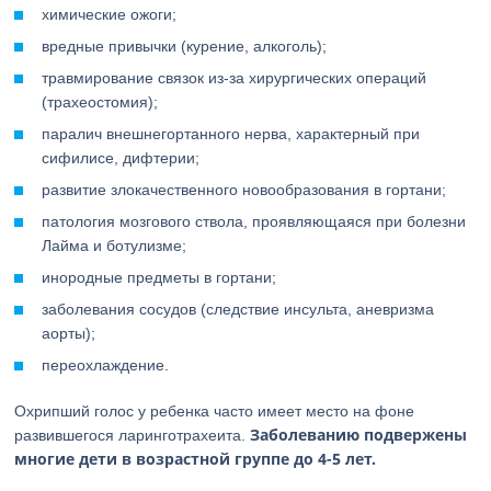
химические ожоги;
вредные привычки (курение, алкоголь);
травмирование связок из-за хирургических операций
(трахеостомия);
паралич внешнегортанного нерва, характерный при
сифилисе, дифтерии;
развитие злокачественного новообразования в гортани;
патология мозгового ствола, проявляющаяся при болезни
Лайма и ботулизме;
инородные предметы в гортани;
заболевания сосудов (следствие инсульта, аневризма
аорты);
переохлаждение.
Охрипший голос у ребенка часто имеет место на фоне
Заболеванию подвержены
развившегося ларинготрахеита.
многие дети в возрастной группе до 4-5 лет.