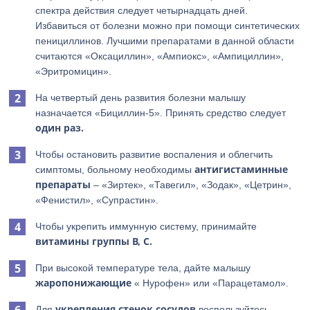
спектра действия следует четырнадцать дней.
Избавиться от болезни можно при помощи синтетических
пенициллинов. Лучшими препаратами в данной области
считаются «Оксациллин», «Ампиокс», «Ампициллин»,
«Эритромицин».
На четвертый день развития болезни малышу
назначается «Бициллин-5». Принять средство следует
один раз.
Чтобы остановить развитие воспаления и облегчить
антигистаминные
симптомы, больному необходимы
препараты
– «Зиртек», «Тавегил», «Зодак», «Цетрин»,
«Фенистил», «Супрастин».
Чтобы укрепить иммунную систему, принимайте
витамины группы В, С.
При высокой температуре тела, дайте малышу
жаропонижающие
« Нурофен» или «Парацетамол».
укрепления стенок сосудов
Для
воспользуйтесь