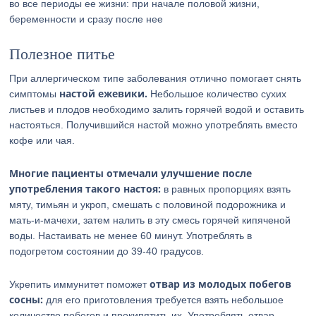
во все периоды ее жизни: при начале половой жизни,
беременности и сразу после нее
Полезное питье
При аллергическом типе заболевания отлично помогает снять
настой ежевики.
симптомы
Небольшое количество сухих
листьев и плодов необходимо залить горячей водой и оставить
настояться. Получившийся настой можно употреблять вместо
кофе или чая.
Многие пациенты отмечали улучшение после
употребления такого настоя:
в равных пропорциях взять
мяту, тимьян и укроп, смешать с половиной подорожника и
мать-и-мачехи, затем налить в эту смесь горячей кипяченой
воды. Настаивать не менее 60 минут. Употреблять в
подогретом состоянии до 39-40 градусов.
отвар из молодых побегов
Укрепить иммунитет поможет
сосны:
для его приготовления требуется взять небольшое
количество побегов и прокипятить их. Употреблять отвар