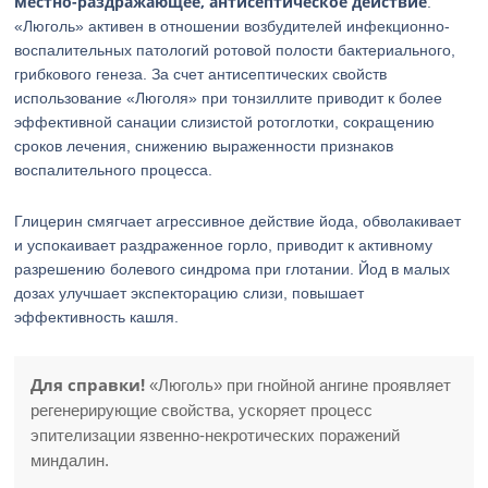
местно-раздражающее, антисептическое действие
.
«Люголь» активен в отношении возбудителей инфекционно-
воспалительных патологий ротовой полости бактериального,
грибкового генеза. За счет антисептических свойств
использование «Люголя» при тонзиллите приводит к более
эффективной санации слизистой ротоглотки, сокращению
сроков лечения, снижению выраженности признаков
воспалительного процесса.
Глицерин смягчает агрессивное действие йода, обволакивает
и успокаивает раздраженное горло, приводит к активному
разрешению болевого синдрома при глотании. Йод в малых
дозах улучшает экспекторацию слизи, повышает
эффективность кашля.
Для справки!
«Люголь» при гнойной ангине проявляет
регенерирующие свойства, ускоряет процесс
эпителизации язвенно-некротических поражений
миндалин.