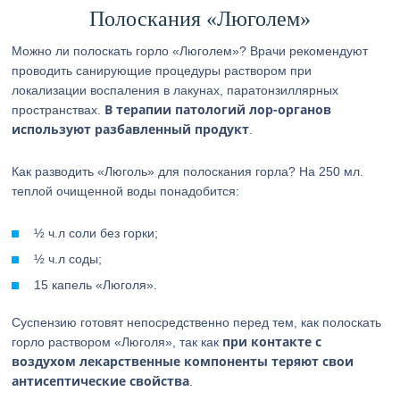
Полоскания «Люголем»
Можно ли полоскать горло «Люголем»? Врачи рекомендуют
проводить санирующие процедуры раствором при
локализации воспаления в лакунах, паратонзиллярных
В терапии патологий лор-органов
пространствах.
используют разбавленный продукт
.
Как разводить «Люголь» для полоскания горла? На 250 мл.
теплой очищенной воды понадобится:
½ ч.л соли без горки;
½ ч.л соды;
15 капель «Люголя».
Суспензию готовят непосредственно перед тем, как полоскать
при контакте с
горло раствором «Люголя», так как
воздухом лекарственные компоненты теряют свои
антисептические свойства
.