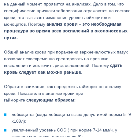
на данный момент, проявится на анализах. Дело в том, что
специфические признаки заболевания отражаются на составе
крови, что вызывает изменение уровня лейкоцитов и
анализ крови – это необходимая
моноцитов. Поэтому
процедура во время всех воспалений в околоносовых
путях.
Общий анализ крови при поражении верхнечелюстных пазух
позволяет своевременно среагировать на признаки
сдать
воспаления и исключить риск осложнений. Поэтому
кровь следует как можно раньше
.
Обратите внимание, как определить гайморит по анализу
крови. Показатели в анализе крови при
следующим образом:
гайморите
лейкоцитоз (когда лейкоциты выше допустимой нормы 5 -9
х109л);
увеличенный уровень СОЭ ( при норме 7-14 мм/ч, у
женщин чуть выше, у мужчин до 9);