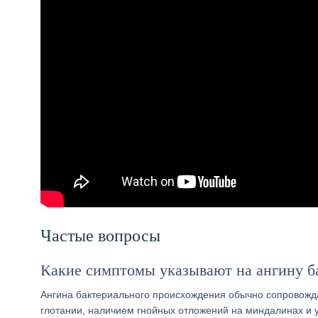
Частые вопросы
Какие симптомы указывают на ангину б
Ангина бактериального происхождения обычно сопровожд
глотании, наличием гнойных отложений на миндалинах и