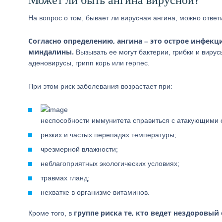
Может ли быть ангина вирусной?
На вопрос о том, бывает ли вирусная ангина, можно ответ
Согласно определению, ангина – это острое инфекц
миндалины.
Вызывать ее могут бактерии, грибки и вирус
аденовирусы, грипп корь или герпес.
При этом риск заболевания возрастает при:
неспособности иммунитета справиться с атакующими 
резких и частых перепадах температуры;
чрезмерной влажности;
неблагоприятных экологических условиях;
травмах гланд;
нехватке в организме витаминов.
группе риска те, кто ведет нездоровы
Кроме того, в