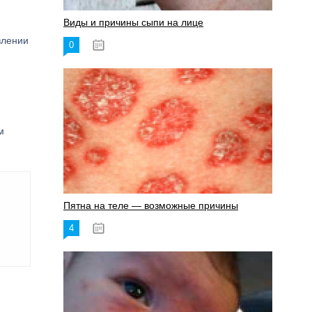
Виды и причины сыпи на лице
влении
0
17.06.2023
м
Пятна на теле — возможные причины
4
18.06.2023