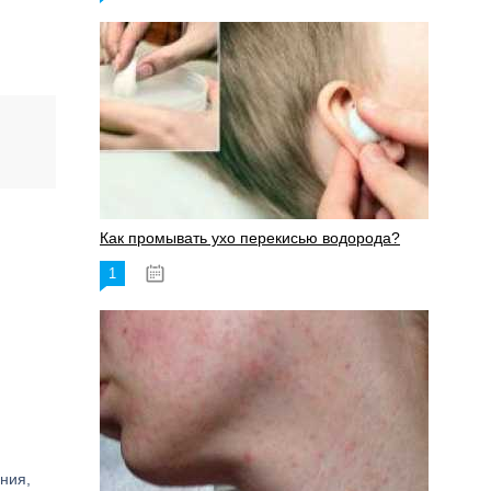
Как промывать ухо перекисью водорода?
1
08.03.2023
ния,