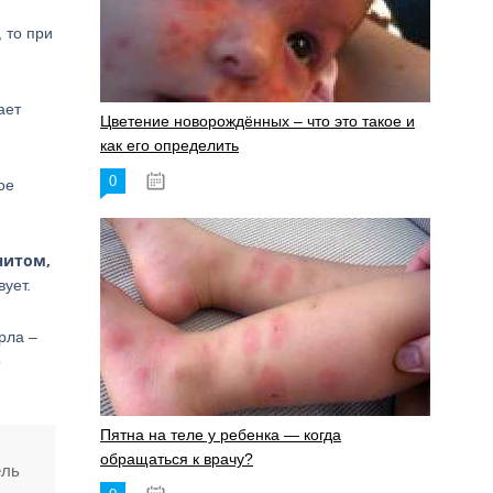
 то при
ает
Цветение новорождённых – что это такое и
как его определить
0
19.06.2023
ое
нитом,
ует.
рла –
о
Пятна на теле у ребенка — когда
обращаться к врачу?
ель