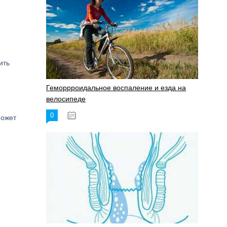
ить
Геморрроидальное воспаление и езда на
велосипеде
0
17.11.2023
может