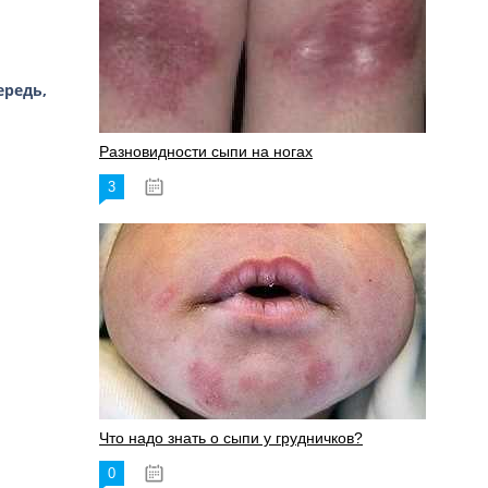
ередь,
Разновидности сыпи на ногах
3
17.06.2023
Что надо знать о сыпи у грудничков?
0
15.06.2023