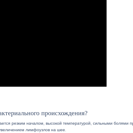
актериального происхождения?
ается резким началом, высокой температурой, сильными болями п
 увеличением лимфоузлов на шее.