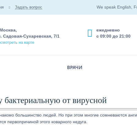
We speak English, F
ия
Задать вопрос
 Москва,
ежедневно
. Садовая-Сухаревская, 7/1
с 09:00 до 21:00
смотреть на карте
ВРАЧИ
у бактериальную от вирусной
 знакомо большинство людей. Но при этом многие сомневаются анги
тся первопричиной этого коварного недуга.