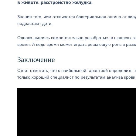
в животе, расстройство желудка.
Знания того, чем отличается бактериальная ангина от вир
подрастают дети.
Однако пытаясь самостоятельно разобраться в нюансах за
время. А ведь время может играть решающую роль в разв
Заключение
Стоит отметить, что с наибольшей гарантией определить,
только хороший специалист по результатам анализа крови 