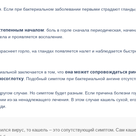
я. Если при бактериальном заболевании первыми страдают гланды,
остепенным началом
: боль в горле сначала периодическая, начин
ела и проявляется воспаление.
раснеет горло, на гландах появляется налет и наблюдается быстр
она может сопровождаться ри
иальной заключается в том, что
носоглотку
. Подобный симптом при бактериальной ангине отсутств
в другом случае. Но симптом будет разным. Если причина болезни го
нии из-за ненадлежащего лечения. В этом случае кашель сухой, ег
уди.
ился вирус, то кашель – это сопутствующий симптом. Сам каш