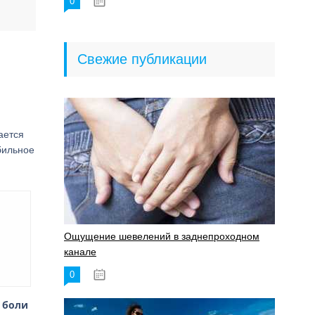
0
18.06.2023
Свежие публикации
ается
бильное
Ощущение шевелений в заднепроходном
канале
0
17.11.2023
 боли