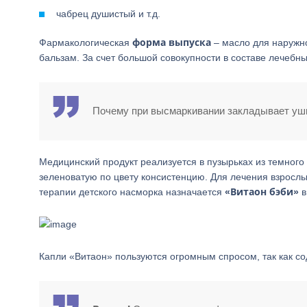
чабрец душистый и т.д.
форма выпуска
Фармакологическая
– масло для наружн
бальзам. За счет большой совокупности в составе лечебн
Почему при высмаркивании закладывает уши
Медицинский продукт реализуется в пузырьках из темного
зеленоватую по цвету консистенцию. Для лечения взросл
«Витаон бэби»
терапии детского насморка назначается
в
Капли «Витаон» пользуются огромным спросом, так как с