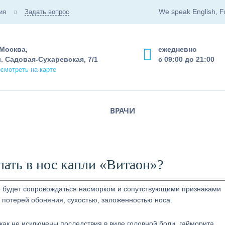
We speak English, F
ия
Задать вопрос
 Москва,
ежедневно
. Садовая-Сухаревская, 7/1
с 09:00 до 21:00
смотреть на карте
ВРАЧИ
пать в нос капли «Витаон»?
 будет сопровождаться насморком и сопутствующими признаками
, потерей обоняния, сухостью, заложенностью носа.
как не исключены последствия в виде головной боли, гайморита,