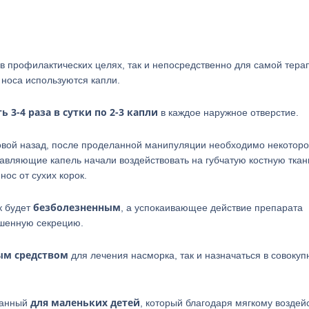
в профилактических целях, так и непосредственно для самой тера
 носа используются капли.
 3-4 раза в сутки по 2-3 капли
в каждое наружное отверстие.
овой назад, после проделанной манипуляции необходимо некотор
авляющие капель начали воздействовать на губчатую костную ткан
нос от сухих корок.
безболезненным
к будет
, а успокаивающее действие препарата
ышенную секрецию.
ым средством
для лечения насморка, так и назначаться в совокуп
для маленьких детей
танный
, который благодаря мягкому воздей