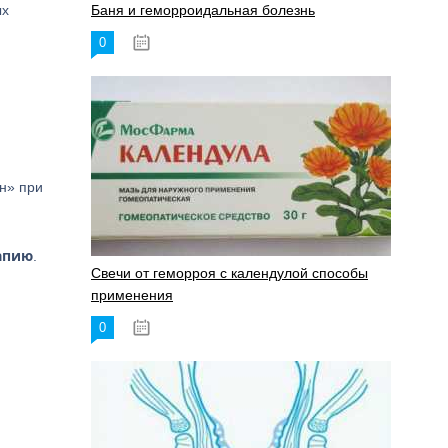
ых
Баня и геморроидальная болезнь
0
17.11.2023
н» при
апию
.
Свечи от геморроя с календулой способы
применения
0
17.11.2023