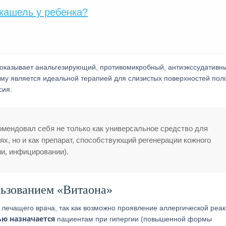
 кашель у ребенка?
т оказывает анальгезирующий, противомикробный, антиэкссудативн
му является идеальной терапией для слизистых поверхностей пол
сия.
мендовал себя не только как универсальное средство для
ях, но и как препарат, способствующий регенерации кожного
ии, инфицировании).
ьзованием «Витаона»
ечащего врача, так как возможно проявление аллергической реак
ью назначается
пациентам при гипергии (повышенной формы