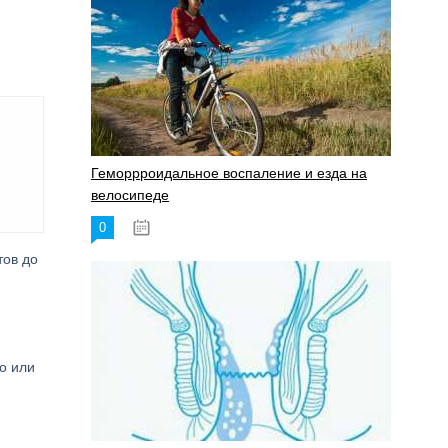
Геморрроидальное воспаление и езда на
велосипеде
0
17.11.2023
тов до
о или