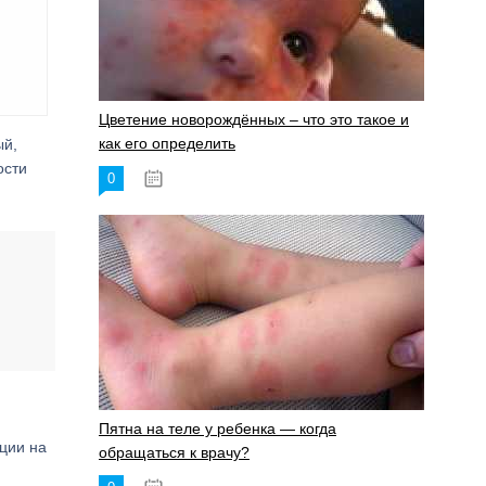
Цветение новорождённых – что это такое и
как его определить
ый,
ости
0
19.06.2023
Пятна на теле у ребенка — когда
ции на
обращаться к врачу?