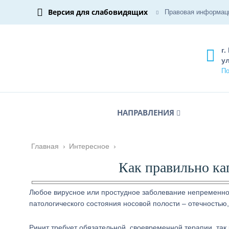
Версия для слабовидящих
Правовая информац
г.
ул
По
НАПРАВЛЕНИЯ
Главная
›
Интересное
›
Как правильно ка
Любое вирусное или простудное заболевание непременно
патологического состояния носовой полости – отечностью
Ринит требует обязательной, своевременной терапии, так 