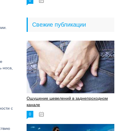
0
18.06.2023
Свежие публикации
пии.
ое
ь носа,
Ощущение шевелений в заднепроходном
канале
ности с
0
17.11.2023
ствию