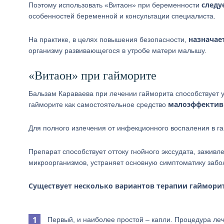
следу
Поэтому использовать «Витаон» при беременности
особенностей беременной и консультации специалиста.
назначае
На практике, в целях повышения безопасности,
организму развивающегося в утробе матери малышу.
«Витаон» при гайморите
Бальзам Караваева при лечении гайморита способствует у
малоэффектив
гайморите как самостоятельное средство
Для полного излечения от инфекционного воспаления в г
Препарат способствует оттоку гнойного экссудата, зажив
микроорганизмов, устраняет основную симптоматику забо
Существует несколько вариантов терапии гайморит
Первый, и наиболее простой – капли. Процедура ле