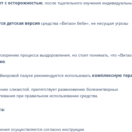
ет с осторожностью
, после тщательного изучения индивидуальн
тся детская версия
средства «Витаон беби», не несущая угрозы
скорению процесса выздоровления, но стоит понимать, что «Витао
но
.
комплексную тер
айморовой пазухе рекомендуется использовать
лению слизистой, препятствует размножению болезнетворных
левания при правильном использовании средства.
а:
чения осуществляется согласно инструкции.