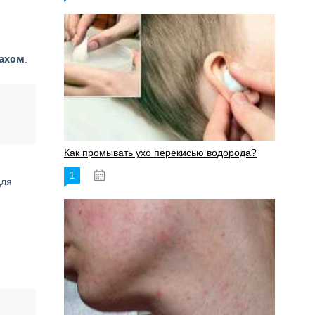
ахом
.
Как промывать ухо перекисью водорода?
1
08.03.2023
для