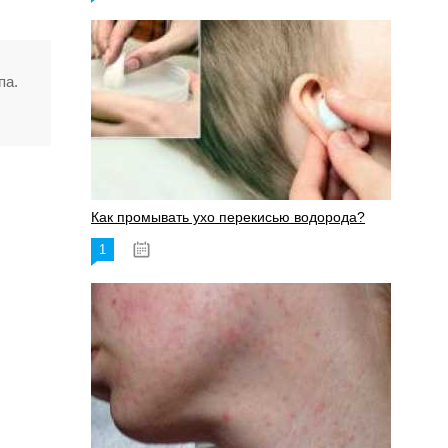
па.
Как промывать ухо перекисью водорода?
1
08.03.2023