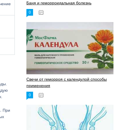
Баня и геморроидальная болезнь
ечение
0
17.11.2023
Свечи от геморроя с календулой способы
оды.
применения
ждую
0
17.11.2023
к.
. При
ых