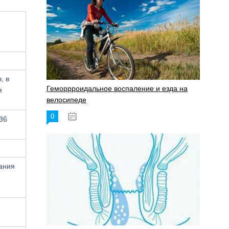
, в
Геморрроидальное воспаление и езда на
я
велосипеде
0
17.11.2023
36
чания