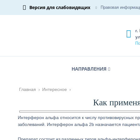
Версия для слабовидящих
Правовая информац
г.
ул
По
НАПРАВЛЕНИЯ
Главная
›
Интересное
›
Как применя
Интерферон альфа относится к числу противовирусных пр
заболеваний. Интерферон альфа 2b назначается пациент
Препарат состоит из различных типов альфа-интерферона,