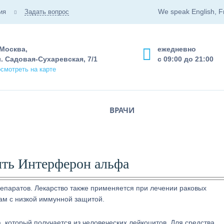
We speak English, F
ия
Задать вопрос
 Москва,
ежедневно
. Садовая-Сухаревская, 7/1
с 09:00 до 21:00
смотреть на карте
ВРАЧИ
ть Интерферон альфа
епаратов. Лекарство также применяется при лечении раковых
ам с низкой иммунной защитой.
 который получается из человеческих лейкоцитов. Для средства