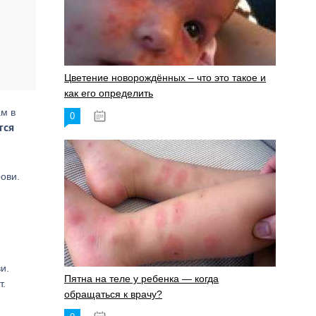
Цветение новорождённых – что это такое и
как его определить
м в
0
19.06.2023
тся
ови.
и.
Пятна на теле у ребенка — когда
т.
обращаться к врачу?