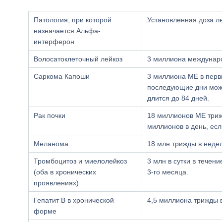
Патология, при которой
Установленная доза л
назначается Альфа-
интерферон
Волосатоклеточный лейкоз
3 миллиона междунаро
Саркома Капоши
3 миллиона МЕ в первые
последующие дни може
длится до 84 дней.
Рак почки
18 миллионов МЕ триж
миллионов в день, ес
Меланома
18 млн трижды в недел
Тромбоцитоз и миелолейкоз
3 млн в сутки в течени
(оба в хронических
3-го месяца.
проявлениях)
Гепатит B в хронической
4,5 миллиона трижды 
форме