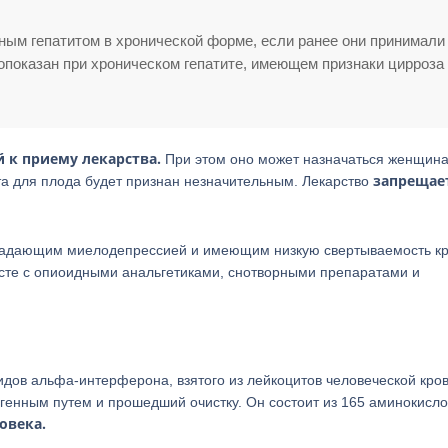
ным гепатитом в хронической форме, если ранее они принимали
опоказан при хроническом гепатите, имеющем признаки цирроза
 к приему лекарства.
При этом оно может назначаться женщина
запрещае
та для плода будет признан незначительным. Лекарство
традающим миелодепрессией и имеющим низкую свертываемость кр
сте с опиоидными анальгетиками, снотворными препаратами и
дов альфа-интерферона, взятого из лейкоцитов человеческой кров
генным путем и прошедший очистку. Он состоит из 165 аминокисло
овека.