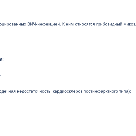
воцированных ВИЧ-инфекцией. К ним относятся грибовидный микоз
я:
;
рдечная недостаточность, кардиосклероз постинфарктного типа);