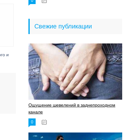
0
18.06.2023
Свежие публикации
го и
Ощущение шевелений в заднепроходном
канале
0
17.11.2023