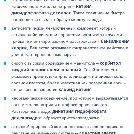
натрия
из щелочного металла натрия –
дигидрофосфата дигидрат
. Такое соединение быстро
растворяется в воде, образуя молекулы воды;
антисептический лекарственный компонент, который
активно действием при поражении организма вирусами
бензалкония
грибка или антипротозойном расстройстве –
хлорид
. Вещество оказывает контрацептивное действие и
уничтожает вредоносные вирусы;
сорбитол
сироп с высоким содержанием маннитола –
жидкий
некристаллизованный
. Такой компонент
оказывает препятствие кристаллизации; натриевая соль
соляной кислоты, более известная как поваренная соль –
хлорид
натрия
это основное вещество
;
неорганическое соединение, при котором вырабатывается
соль металла натрия и ортофосфорная кислота.
динатрия
гидрофосфата
Растворяясь в воде,
додекагидрат
образует кристаллогидраты;
активный природный компонент, оказывающее активное
динатрия
эдетат
действие на иммунную систему –
.